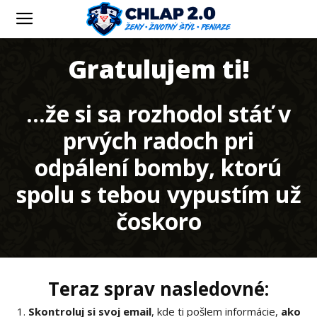
Gratulujem ti!
...že si sa rozhodol stáť v
prvých radoch pri
odpálení bomby, ktorú
spolu s tebou vypustím už
čoskoro
Teraz sprav nasledovné:
1.
Skontroluj si svoj email
, kde ti pošlem informácie,
ako