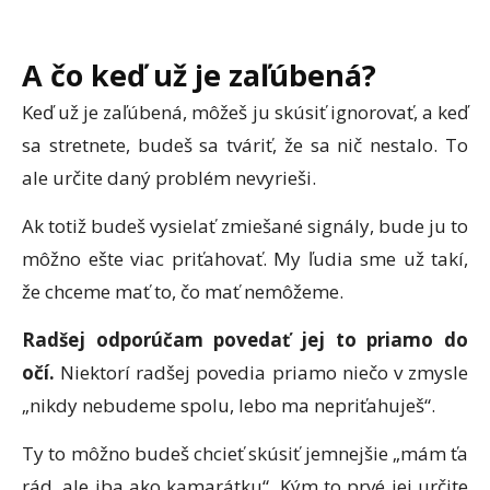
A čo keď už je zaľúbená?
Keď už je zaľúbená, môžeš ju skúsiť ignorovať, a keď
sa stretnete, budeš sa tváriť, že sa nič nestalo. To
ale určite daný problém nevyrieši.
Ak totiž budeš vysielať zmiešané signály, bude ju to
môžno ešte viac priťahovať. My ľudia sme už takí,
že chceme mať to, čo mať nemôžeme.
Radšej odporúčam povedať jej to priamo do
očí.
Niektorí radšej povedia priamo niečo v zmysle
„nikdy nebudeme spolu, lebo ma nepriťahuješ“.
Ty to môžno budeš chcieť skúsiť jemnejšie „mám ťa
rád, ale iba ako kamarátku“. Kým to prvé jej určite