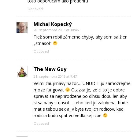
toto odporucam ako predohru
Odpoveď
Michal Kopecký
20. septembra 2013 at 10:46
Tiež som robil zámerne chyby, aby som sa žien
„striasol“
Odpoveď
The New Guy
21. septembra 2013 at 7:47
Velmi zaujimavy nazor… UNUDIT ju samozrejme
moze fungovat
Otazka je, ze ci to je dobre
spravat sa neprirodzene po dlhsiu dobu len aby
si sa baby striasol… Lebo ked je zalubena, bude
mat s tebou sex aj v byte tvojich rodicov, ked
rodicia budu spat vo vedlajsej izbe
Odpoveď