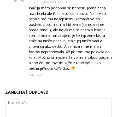
21. septembra 2013 at 10:01
Ináč ja mám podobnú skúsenosť.. Jedna baba
ma chcela ale išla na to zaujímavo.. Najprv sa
pchala môjmu najlepšiemu kamarátovi do
postele, potom s ním flirtovala (samozrejme
predo mnou), ale nejak ma to nesralo lebo ja
som o ňu nemal záujem. Je to typ ženy ktorá
stále na niečo nadáva, stále jej niečo vadí a
chová sa ako decko. A samozrejme ma ani
fyzicky nepriťahovala. Až po tom ma pozvala do
kina.. Možno si myslela že vo mne vzbudí záujem
alebo čo.. no myslím si že z toho vyšla ako
pekná je*nutá ku*vička..
Odpoveď
ZANECHAŤ ODPOVEĎ