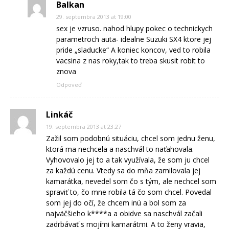
Balkan
29. septembra 2013 at 19:00
sex je vzruso. nahod hlupy pokec o technickych
parametroch auta- idealne Suzuki SX4 ktore jej
pride „sladucke“ A koniec koncov, ved to robila
vacsina z nas roky,tak to treba skusit robit to
znova
Odpoveď
Linkáč
19. septembra 2013 at 23:27
Zažil som podobnú situáciu, chcel som jednu ženu,
ktorá ma nechcela a naschvál to naťahovala.
Vyhovovalo jej to a tak využívala, že som ju chcel
za každú cenu. Vtedy sa do mňa zamilovala jej
kamarátka, nevedel som čo s tým, ale nechcel som
spraviť to, čo mne robila tá čo som chcel. Povedal
som jej do očí, že chcem inú a bol som za
najväčšieho k****a a obidve sa naschvál začali
zadrbávať s mojími kamarátmi. A to ženy vravia,