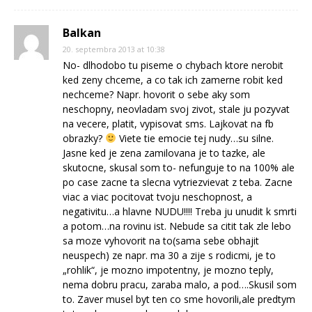
Balkan
20. septembra 2013 at 10:38
No- dlhodobo tu piseme o chybach ktore nerobit
ked zeny chceme, a co tak ich zamerne robit ked
nechceme? Napr. hovorit o sebe aky som
neschopny, neovladam svoj zivot, stale ju pozyvat
na vecere, platit, vypisovat sms. Lajkovat na fb
obrazky?
Viete tie emocie tej nudy…su silne.
Jasne ked je zena zamilovana je to tazke, ale
skutocne, skusal som to- nefunguje to na 100% ale
po case zacne ta slecna vytriezvievat z teba. Zacne
viac a viac pocitovat tvoju neschopnost, a
negativitu…a hlavne NUDU!!!! Treba ju unudit k smrti
a potom…na rovinu ist. Nebude sa citit tak zle lebo
sa moze vyhovorit na to(sama sebe obhajit
neuspech) ze napr. ma 30 a zije s rodicmi, je to
„rohlik“, je mozno impotentny, je mozno teply,
nema dobru pracu, zaraba malo, a pod….Skusil som
to. Zaver musel byt ten co sme hovorili,ale predtym