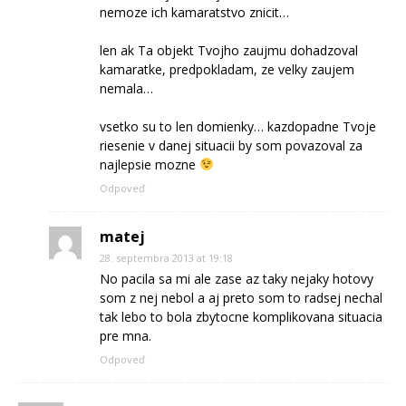
nemoze ich kamaratstvo znicit…
len ak Ta objekt Tvojho zaujmu dohadzoval
kamaratke, predpokladam, ze velky zaujem
nemala…
vsetko su to len domienky… kazdopadne Tvoje
riesenie v danej situacii by som povazoval za
najlepsie mozne
Odpoveď
matej
28. septembra 2013 at 19:18
No pacila sa mi ale zase az taky nejaky hotovy
som z nej nebol a aj preto som to radsej nechal
tak lebo to bola zbytocne komplikovana situacia
pre mna.
Odpoveď