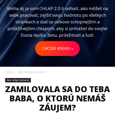
Kniha Aj ja som CHLAP 2.0 ti odhalí, ako môžeš na
sebe pracovať, zvýšiť svoju hodnotu po všetkých
stránkach a stať sa celkovo schopnejším a
príťažlivejším chlapom, aby si pritiahol do svojho
života lepšiu ženu, príležitosti a ľudí.
CHCEM KNIHU »
Úvod
Ako nebyť kamarát
Ako nebyť kamarát
ZAMILOVALA SA DO TEBA
BABA, O KTORÚ NEMÁŠ
ZÁUJEM?