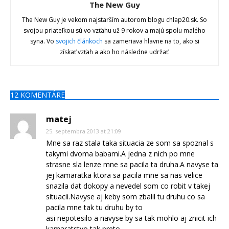
The New Guy
The New Guy je vekom najstarším autorom blogu chlap20.sk. So
svojou priateľkou sú vo vzťahu už 9 rokov a majú spolu malého
syna. Vo
svojich článkoch
sa zameriava hlavne na to, ako si
získať vzťah a ako ho následne udržať.
12 KOMENTÁRE
matej
25. septembra 2013 at 21:09
Mne sa raz stala taka situacia ze som sa spoznal s
takymi dvoma babami.A jedna z nich po mne
strasne sla lenze mne sa pacila ta druha.A navyse ta
jej kamaratka ktora sa pacila mne sa nas velice
snazila dat dokopy a nevedel som co robit v takej
situacii.Navyse aj keby som zbalil tu druhu co sa
pacila mne tak tu druhu by to
asi nepotesilo a navyse by sa tak mohlo aj znicit ich
kamaratstvo tak preto