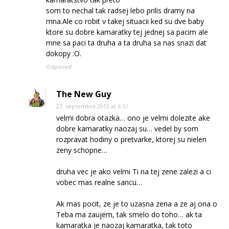
som to nechal tak radsej lebo prilis dramy na
mna.Ale co robit v takej situacii ked su dve baby
ktore su dobre kamaratky tej jednej sa pacim ale
mne sa paci ta druha a ta druha sa nas snazi dat
dokopy :O.
Odpoveď
The New Guy
27. septembra 2013 at 6:51
velmi dobra otazka… ono je velmi dolezite ake
dobre kamaratky naozaj su… vedel by som
rozpravat hodiny o pretvarke, ktorej su nielen
zeny schopne…
druha vec je ako velmi Ti na tej zene zalezi a ci
vobec mas realne sancu…
Ak mas pocit, ze je to uzasna zena a ze aj ona o
Teba ma zaujem, tak smelo do toho… ak ta
kamaratka je naozaj kamaratka, tak toto