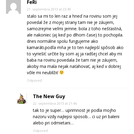
FeRi
21. septembra 2013 at 23:49
stalo sa mi to len raz a hneď na rovinu som jej
povedal že z mojej strany tam nie je záujem,
samozrejme veľmi jemne. bola z toho nešťastná,
ale nakoniec (aj keď po dlhom čase) to pochopila.
dnes normálne spolu fungujeme ako
kamaráti.podľa mňa je to ten najlepší spôsob ako
to vyriešiť. určite by som aj ja radšej chcel aby mi
baba na rovinu povedala že tam nie je záujem,
akoby ma mala nejak naťahovať, aj keď v dobrej
vôle mi neublížiť
Odpoveď
The New Guy
22. septembra 2013 at 21:46
tak to je super… uprimnost je podla mojho
nazoru vzdy najlepsi sposob… ci uz pri baleni
alebo pri odmietani…
Odpoveď