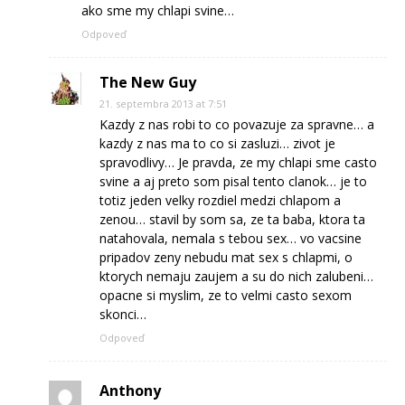
ako sme my chlapi svine…
Odpoveď
The New Guy
21. septembra 2013 at 7:51
Kazdy z nas robi to co povazuje za spravne… a
kazdy z nas ma to co si zasluzi… zivot je
spravodlivy… Je pravda, ze my chlapi sme casto
svine a aj preto som pisal tento clanok… je to
totiz jeden velky rozdiel medzi chlapom a
zenou… stavil by som sa, ze ta baba, ktora ta
natahovala, nemala s tebou sex… vo vacsine
pripadov zeny nebudu mat sex s chlapmi, o
ktorych nemaju zaujem a su do nich zalubeni…
opacne si myslim, ze to velmi casto sexom
skonci…
Odpoveď
Anthony