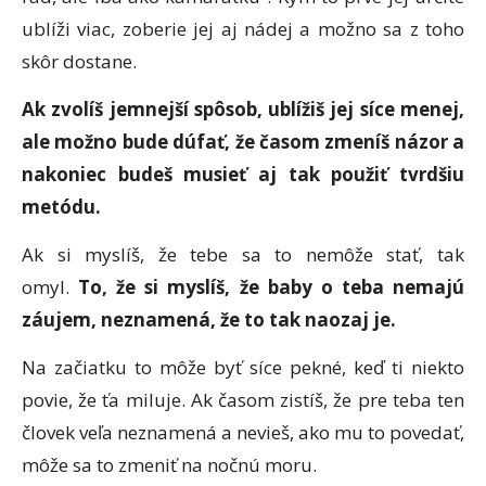
ublíži viac, zoberie jej aj nádej a možno sa z toho
skôr dostane.
Ak zvolíš jemnejší spôsob, ublížiš jej síce menej,
ale možno bude dúfať, že časom zmeníš názor a
nakoniec budeš musieť aj tak použiť tvrdšiu
metódu.
Ak si myslíš, že tebe sa to nemôže stať, tak
omyl.
To, že si myslíš, že baby o teba nemajú
záujem, neznamená, že to tak naozaj je.
Na začiatku to môže byť síce pekné, keď ti niekto
povie, že ťa miluje. Ak časom zistíš, že pre teba ten
človek veľa neznamená a nevieš, ako mu to povedať,
môže sa to zmeniť na nočnú moru.