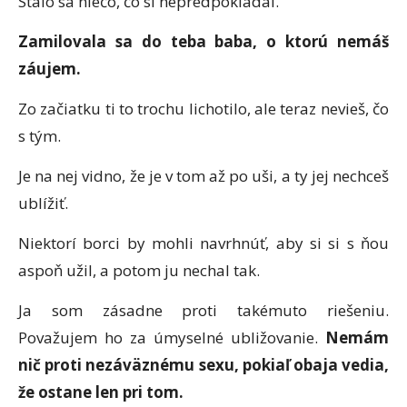
Stalo sa niečo, čo si nepredpokladal.
Zamilovala sa do teba baba, o ktorú nemáš
záujem.
Zo začiatku ti to trochu lichotilo, ale teraz nevieš, čo
s tým.
Je na nej vidno, že je v tom až po uši, a ty jej nechceš
ublížiť.
Niektorí borci by mohli navrhnúť, aby si si s ňou
aspoň užil, a potom ju nechal tak.
Ja som zásadne proti takémuto riešeniu.
Považujem ho za úmyselné ubližovanie.
Nemám
nič proti nezáväznému sexu, pokiaľ obaja vedia,
že ostane len pri tom.