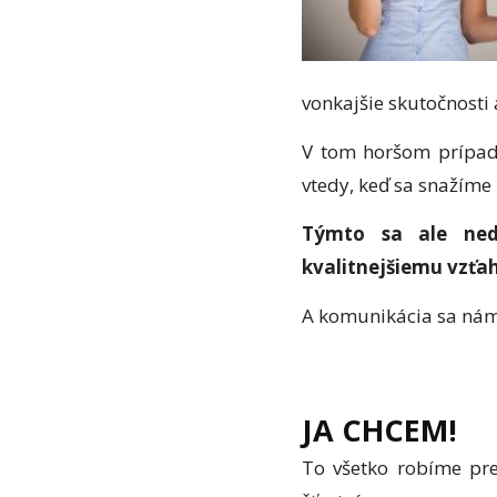
vonkajšie skutočnosti
V tom horšom prípad
vtedy, keď sa snažíme
Týmto sa ale ned
kvalitnejšiemu vzťahu
A komunikácia sa nám 
JA CHCEM!
To všetko robíme pr