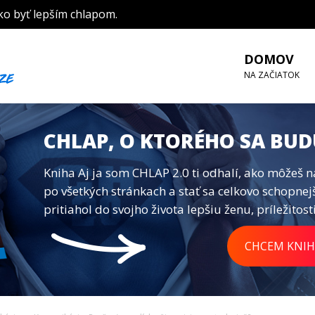
ko byť lepším chlapom.
DOMOV
NA ZAČIATOK
CHLAP, O KTORÉHO SA BUD
Kniha Aj ja som CHLAP 2.0 ti odhalí, ako môžeš n
po všetkých stránkach a stať sa celkovo schopnej
pritiahol do svojho života lepšiu ženu, príležitosti
CHCEM KNIH