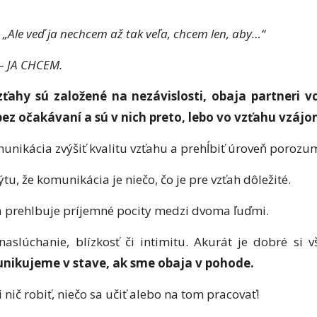
:
„Ale veď ja nechcem až tak veľa, chcem len, aby…“
 –
JA CHCEM.
zťahy sú založené na nezávislosti, obaja partneri 
 bez očakávaní a sú v nich preto, lebo vo vzťahu vzáj
nikácia zvýšiť kvalitu vzťahu a prehĺbiť úroveň porozu
u, že komunikácia je niečo, čo je pre vzťah dôležité.
a prehlbuje príjemné pocity medzi dvoma ľuďmi.
naslúchanie, blízkosť či intimitu. Akurát je dobré si 
unikujeme v stave, ak sme obaja v pohode.
nič robiť, niečo sa učiť alebo na tom pracovať!