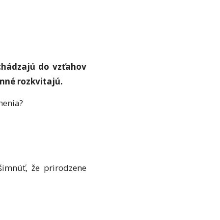
vchádzajú do vzťahov
omné rozkvitajú.
menia?
všimnúť, že prirodzene