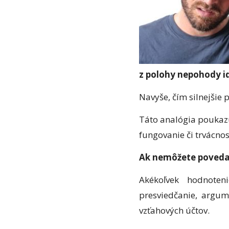
z polohy nepohody id
Navyše, čím silnejšie 
Táto analógia poukazu
fungovanie či trvácnos
Ak nemôžete povedať
Akékoľvek hodnotenie
presviedčanie, argum
vzťahových účtov.