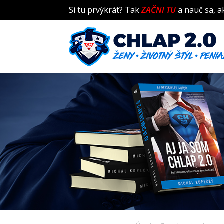
Si tu prvýkrát? Tak
ZAČNI TU
a nauč sa, a