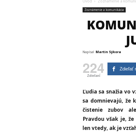
Úvod
Zoznámenie a komuni
Zoznámenie a komunikácia
KOMUNI
J
Napísal
Martin Sýkora
224
Zdieľať
Zdieľaní
Ľudia sa snažia vo v
sa domnievajú, že k
čistenie zubov al
Pravdou však je, že
len vtedy, ak je vzťa