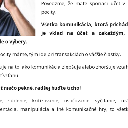
Povedzme, že máte sporiaci účet v
pocity.
Všetka komunikácia, ktorá prichá
je vklad na účet a zakaždým,
e o výbery.
pocity máme, tým ide pri transakciách o väčšie čiastky.
je na to, ako komunikácia zlepšuje alebo zhoršuje vzťah
ť vzťahu.
 niečo pekné, radšej buďte ticho!
, súdenie, kritizovanie, osočovanie, vyčítanie, ur
entácia, manipulácia a iné komunikačné hry, to všet