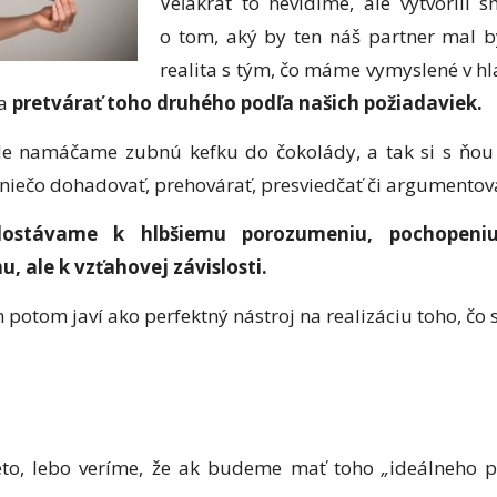
Veľakrát to nevidíme, ale vytvorili 
o tom, aký by ten náš partner mal b
realita s tým, čo máme vymyslené v hl
 a
pretvárať toho druhého podľa našich požiadaviek.
e namáčame zubnú kefku do čokolády, a tak si s ňou
 niečo dohadovať, prehovárať, presviedčať či argumentova
ostávame k hlbšiemu porozumeniu, pochopeni
, ale k vzťahovej závislosti.
potom javí ako perfektný nástroj na realizáciu toho, čo 
eto, lebo veríme, že ak budeme mať toho
„
ideálneho p