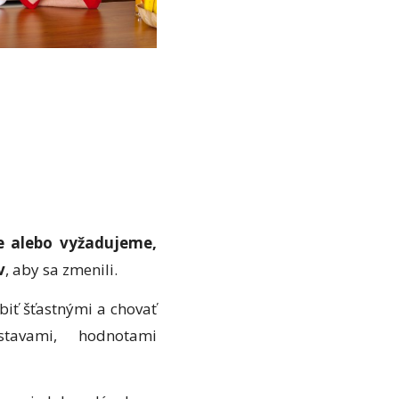
e alebo vyžadujeme,
v
, aby sa zmenili.
iť šťastnými a chovať
avami, hodnotami