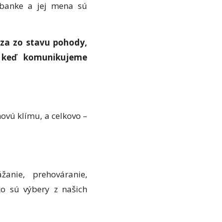
 banke a jej mena sú
dza zo stavu pohody,
 keď komunikujeme
ovú klímu, a celkovo –
ážanie, prehováranie,
ko sú výbery z našich