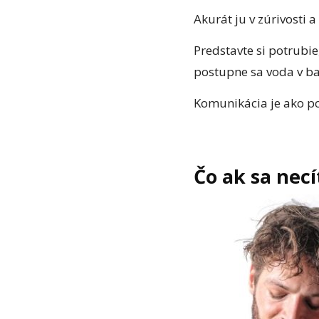
Akurát ju v zúrivosti 
Predstavte si potrubi
postupne sa voda v ba
Komunikácia je ako po
Čo ak sa nec