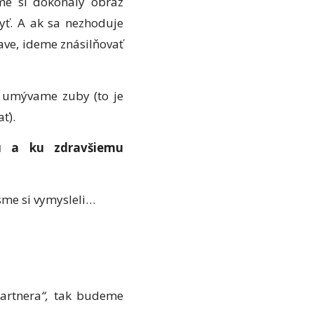
sme si dokonalý obraz
yť. A ak sa nezhoduje
ave, ideme znásilňovať
 umývame zuby (to je
ť).
u a ku zdravšiemu
sme si vymysleli…
artnera
“,
tak budeme