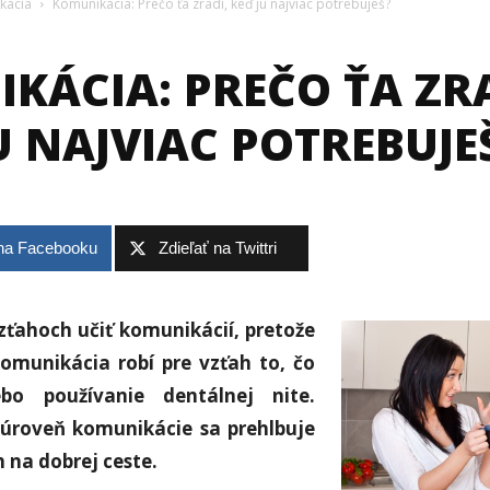
kácia
Komunikácia: Prečo ťa zradí, keď ju najviac potrebuješ?
KÁCIA: PREČO ŤA ZRA
U NAJVIAC POTREBUJE
 na Facebooku
Zdieľať na Twittri
zťahoch učiť komunikácií, pretože
omunikácia robí pre vzťah to, čo
ebo používanie dentálnej nite.
úroveň komunikácie sa prehlbuje
h na dobrej ceste.