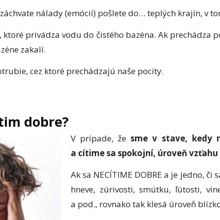
a záchvate nálady (emócií) pošlete do… teplých krajín, v 
e, ktoré privádza vodu do čistého bazéna. Ak prechádza 
zéne zakalí.
trubie, cez ktoré prechádzajú naše pocity.
ítim dobre?
V prípade, že
sme v stave, kedy 
a cítime sa spokojní, úroveň vzťah
Ak sa NECÍTIME DOBRE a je jedno, či s
hneve, zúrivosti, smútku, ľútosti, vi
a pod., rovnako tak klesá úroveň blízko