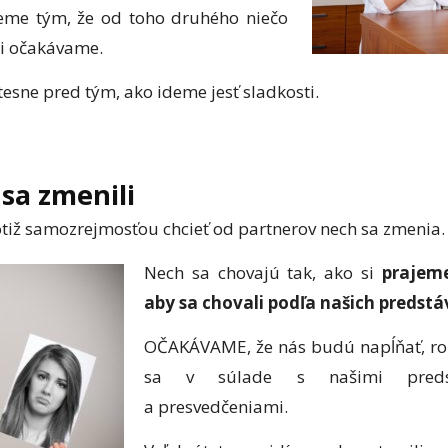
eme tým, že od toho druhého niečo
i očakávame.
y tesne pred tým, ako ideme jesť sladkosti.
sa zmenili
totiž samozrejmosťou chcieť od partnerov nech sa zmenia.
Nech sa chovajú tak, ako si
prajem
aby sa chovali podľa našich predstá
OČAKÁVAME, že nás budú napĺňať, rob
sa v súlade s našimi predst
a presvedčeniami.