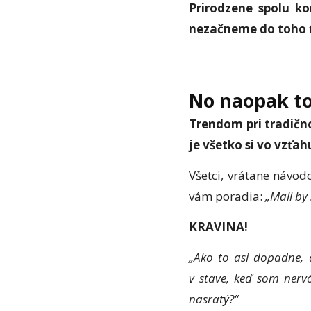
Prirodzene spolu k
nezačneme do toho ť
No naopak to
Trendom pri tradičn
je všetko si vo vzťa
Všetci, vrátane návod
vám poradia:
„Mali by
KRAVINA!
„Ako to asi dopadne,
v stave, keď som nerv
nasratý?“