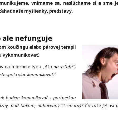
omunikujeme, vnímame sa, naslúchame si a sme j
ahať naše myšlienky, predstavy.
 ale nefunguje
om koučingu alebo párovej terapii
hu vykomunikovať.
ov na internete typu „
Ako na vzťah?“,
 ste spolu viac komunikovať.“
 ak budem komunikovať s partnerkou
ózny, pod tlakom, nahnevaný či smutný? Čo také jej asi 