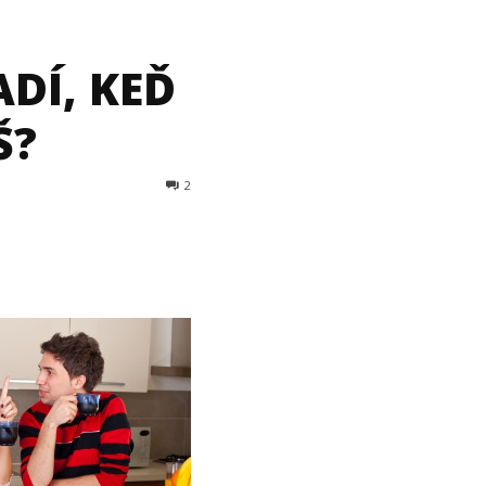
DÍ, KEĎ
Š?
2