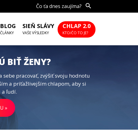
Čo ťa dnes zaujíma?
BLOG
SIEŇ SLÁVY
CHLAP 2.0
ČLÁNKY
VAŠE VÝSLEDKY
KTO/ČO TO JE?
Ú BIŤ ŽENY?
a sebe pracovať, zvýšiť svoju hodnotu
ším a príťažlivejším chlapom, aby si
 a ľudí.
U »