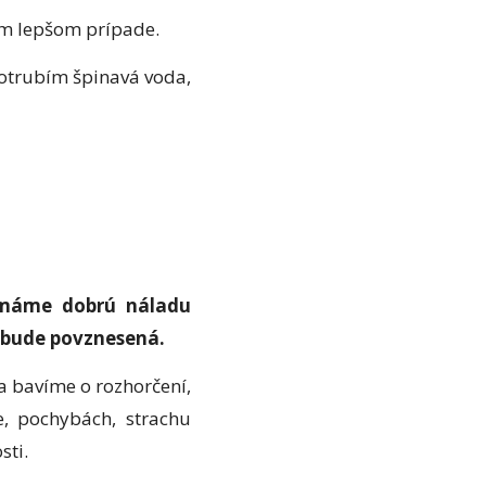
tom lepšom prípade.
potrubím špinavá voda,
máme dobrú náladu
u bude povznesená.
a bavíme o rozhorčení,
ne, pochybách, strachu
sti.