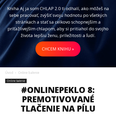
Kniha Aj ja som CHLAP 2.0 ti odhalí, ako môžeš na
sebe pracovať, zvýšiť svoju hodnotu po všetkých
stránkach a stať sa celkovo schopnejším a
príťažlivejším chlapom, aby si pritiahol do svojho
života lepšiu ženu, príležitosti a ľudí.
CHCEM KNIHU »
Úvod
Online balenie
Online balenie
#ONLINEPEKLO 8:
PREMOTIVOVANÉ
TLAČENIE NA PÍLU