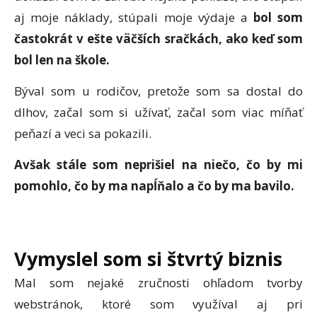
aj moje náklady, stúpali moje výdaje a
bol som
častokrát v ešte väčších sračkách, ako keď som
bol len na škole.
Býval som u rodičov, pretože som sa dostal do
dlhov, začal som si užívať, začal som viac míňať
peňazí a veci sa pokazili.
Avšak stále som neprišiel na niečo, čo by mi
pomohlo, čo by ma napĺňalo a čo by ma bavilo.
Vymyslel som si štvrtý biznis
Mal som nejaké zručnosti ohľadom tvorby
webstránok, ktoré som využíval aj pri