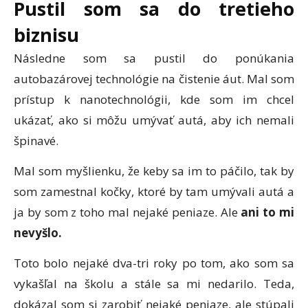
Pustil som sa do tretieho
biznisu
Následne som sa pustil do ponúkania
autobazárovej technológie na čistenie áut. Mal som
prístup k nanotechnológii, kde som im chcel
ukázať, ako si môžu umývať autá, aby ich nemali
špinavé.
Mal som myšlienku, že keby sa im to páčilo, tak by
som zamestnal kočky, ktoré by tam umývali autá a
ja by som z toho mal nejaké peniaze. Ale
ani to mi
nevyšlo.
Toto bolo nejaké dva-tri roky po tom, ako som sa
vykašľal na školu a stále sa mi nedarilo. Teda,
dokázal som si zarobiť nejaké peniaze, ale stúpali