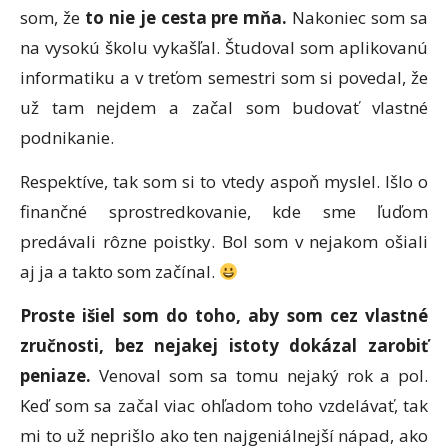
som, že
to nie je cesta pre mňa.
Nakoniec som sa
na vysokú školu vykašľal. Študoval som aplikovanú
informatiku a v treťom semestri som si povedal, že
už tam nejdem a začal som budovať vlastné
podnikanie.
Respektíve, tak som si to vtedy aspoň myslel. Išlo o
finančné sprostredkovanie, kde sme ľuďom
predávali rôzne poistky. Bol som v nejakom ošiali
aj ja a takto som začínal.
Proste išiel som do toho, aby som cez vlastné
zručnosti, bez nejakej istoty dokázal zarobiť
peniaze.
Venoval som sa tomu nejaký rok a pol.
Keď som sa začal viac ohľadom toho vzdelávať, tak
mi to už neprišlo ako ten najgeniálnejší nápad, ako