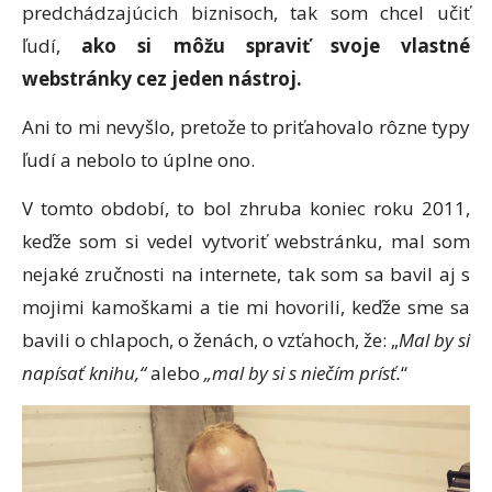
predchádzajúcich biznisoch, tak som chcel učiť
ľudí,
ako si môžu spraviť svoje vlastné
webstránky cez jeden nástroj.
Ani to mi nevyšlo, pretože to priťahovalo rôzne typy
ľudí a nebolo to úplne ono.
V tomto období, to bol zhruba koniec roku 2011,
keďže som si vedel vytvoriť webstránku, mal som
nejaké zručnosti na internete, tak som sa bavil aj s
mojimi kamoškami a tie mi hovorili, keďže sme sa
bavili o chlapoch, o ženách, o vzťahoch, že: „
Mal by si
napísať knihu,“
alebo
„mal by si s niečím prísť.
“