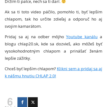
Držím ti palce, nech sa ti darí.
Ak sa ti toto video páčilo, pomohlo ti, byť lepším
chlapom, tak ho určite zdieľaj a odporuč ho aj
svojim kamarátom.
Pridaj sa aj na odber môjho
Youtube kanálu
a
blogu chlap20.sk, kde sa dozvieš, ako môžeš byť
vysokohodnotným chlapom a prinášať ženám
lepšie zážitky.
Chceš byť lepším chlapom?
Klikni sem a pridaj sa aj
k nášmu hnutiu CHLAP 2.0!
6