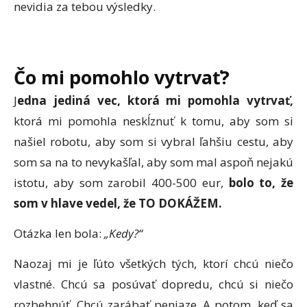
nevidia za tebou výsledky.
Čo mi pomohlo vytrvať?
J
edna jediná vec, ktorá mi pomohla vytrvať,
ktorá mi pomohla neskĺznuť k tomu, aby som si
našiel robotu, aby som si vybral ľahšiu cestu, aby
som sa na to nevykašľal, aby som mal aspoň nejakú
istotu, aby som zarobil 400-500 eur,
bolo to, že
som v hlave vedel, že TO DOKÁŽEM.
Otázka len bola:
„Kedy?“
Naozaj mi je ľúto všetkých tých, ktorí chcú niečo
vlastné. Chcú sa posúvať dopredu, chcú si niečo
rozbehnúť. Chcú zarábať peniaze. A potom, keď sa