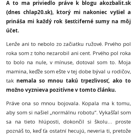
A to ma priviedlo práve k blogu akozbalit.sk
(dnes chlap20.sk), ktorý mi nakoniec vyšiel a
prináša mi každý rok šesťciferné sumy na môj
účet.
Lenže ani to nebolo zo začiatku ružové. Prvého pol
roka som z toho nezarobil ani cent. Prvého pol roka
to bolo na nule, v mínuse, dotoval som to. Moja
mamina, keďže som ešte v tej dobe býval u rodičov,
tak
nemala so mnou takú trpezlivosť, ako to
možno vyznieva pozitívne v tomto článku.
Práve ona so mnou bojovala. Kopala ma k tomu,
aby som si našiel „normálnu robotu“. Vykašľal som
sa na tieto hlúposti, dokončil si školu… proste
poznáš to, keď ťa ostatní hecujú, neveria ti, pretože