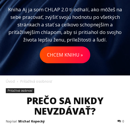
Kniha Aj ja som CHLAP 2.0 ti odhalí, ako môžeš na
sebe pracovať, zvýšiť svoju hodnotu po všetkých
stránkach a stať sa celkovo schopnejším a
príťažlivejším chlapom, aby si pritiahol do svojho
života lepšiu ženu, príležitosti a ľudí.
CHCEM KNIHU »
Úvod
Príťažlivá osobnosť
Príťažlivá osobnosť
PREČO SA NIKDY
NEVZDÁVAŤ?
Napísal
Michal Kopecký
0