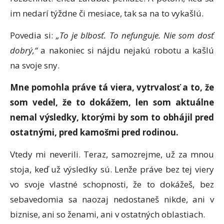
im nedarí týždne či mesiace, tak sa na to vykašlú.
Povedia si:
„To je blbosť. To nefunguje. Nie som dosť
dobrý,“
a nakoniec si nájdu nejakú robotu a kašlú
na svoje sny.
Mne pomohla práve tá viera, vytrvalosť a to, že
som vedel, že to dokážem, len som aktuálne
nemal výsledky, ktorými by som to obhájil pred
ostatnými, pred kamošmi pred rodinou.
Vtedy mi neverili. Teraz, samozrejme, už za mnou
stoja, keď už výsledky sú. Lenže práve bez tej viery
vo svoje vlastné schopnosti, že to dokážeš, bez
sebavedomia sa naozaj nedostaneš nikde, ani v
biznise, ani so ženami, ani v ostatných oblastiach.