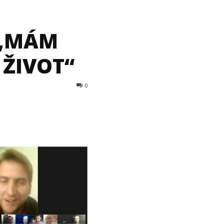
 „MÁM
ŽIVOT“
0