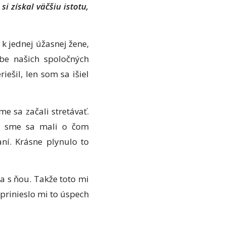
i získal väčšiu istotu,
o k jednej úžasnej žene,
be našich spoločných
ešil, len som sa išiel
e sa začali stretávať.
le sme sa mali o čom
ní. Krásne plynulo to
a s ňou. Takže toto mi
 prinieslo mi to úspech