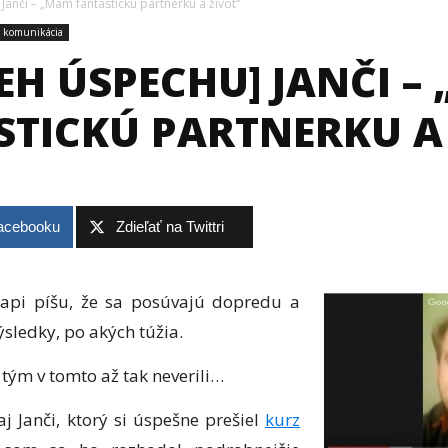
Janči – „Mám fantastickú partnerku a život“
 komunikácia
BEH ÚSPECHU] JANČI –
STICKÚ PARTNERKU A 
Facebooku
Zdieľať na Twittri
api píšu, že sa posúvajú dopredu a
sledky, po akých túžia.
d tým v tomto až tak neverili…
 Janči, ktorý si úspešne prešiel
kurz