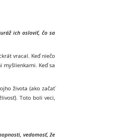
ráž ich osloviť, čo sa
ckrát vracal. Keď niečo
ými myšlienkami. Keď sa
jho života (ako začať
ivosť). Toto boli veci,
chopnosti, vedomosť, že