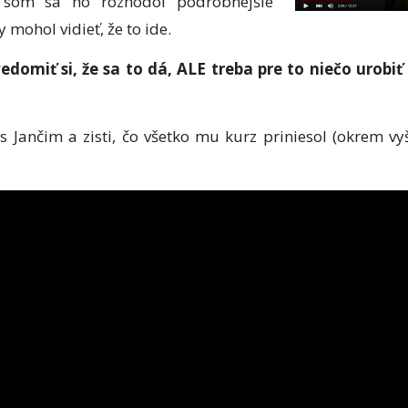
 som sa ho rozhodol podrobnejšie
y mohol vidieť, že to ide.
vedomiť si, že sa to dá, ALE treba pre to niečo urobi
 s Jančim a zisti, čo všetko mu kurz priniesol (okrem 