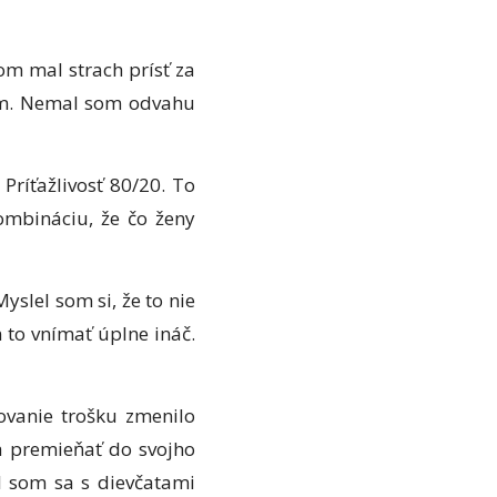
om mal strach prísť za
lém. Nemal som odvahu
Príťažlivosť 80/20. To
ombináciu, že čo ženy
yslel som si, že to nie
m to vnímať úplne ináč.
ovanie trošku zmenilo
 a premieňať do svojho
al som sa s dievčatami