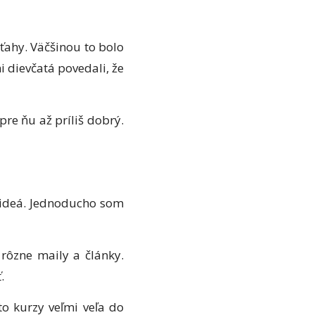
ťahy. Väčšinou to bolo
 dievčatá povedali, že
re ňu až príliš dobrý.
 videá. Jednoducho som
rôzne maily a články.
.
o kurzy veľmi veľa do