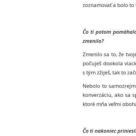
zoznamovať a bolo to 
Čo ti potom pomáhalo 
zmenilo?
Zmenilo sa to, že tvoj
počuješ dookola viackr
s tým zžiješ, tak to za
Nebolo to samozrejme
konverzáciu, ako sa sp
ktoré mňa veľmi obohati
Čo ti nakoniec prinies