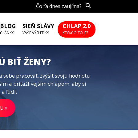
Čo ťa dnes zaujíma?
BLOG
SIEŇ SLÁVY
CHLAP 2.0
ČLÁNKY
VAŠE VÝSLEDKY
KTO/ČO TO JE?
Ú BIŤ ŽENY?
a sebe pracovať, zvýšiť svoju hodnotu
ším a príťažlivejším chlapom, aby si
 a ľudí.
U »