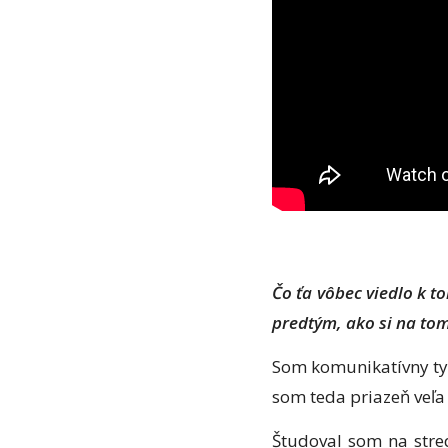
Čo ťa vôbec viedlo k t
predtým, ako si na tom 
Som komunikatívny ty
som teda priazeň veľa 
Študoval som na stre