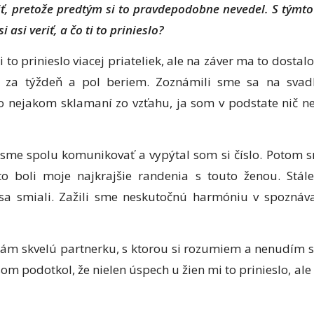
, pretože predtým si to pravdepodobne nevedel. S týmto s
 asi veriť, a čo ti to prinieslo?
 to prinieslo viacej priateliek, ale na záver ma to dostal
 za týždeň a pol beriem. Zoznámili sme sa na svad
nejakom sklamaní zo vzťahu, ja som v podstate nič neri
i sme spolu komunikovať a vypýtal som si číslo. Potom sm
o boli moje najkrajšie randenia s touto ženou. Stá
 sa smiali. Zažili sme neskutočnú harmóniu v spoznáva
mám skvelú partnerku, s ktorou si rozumiem a nenudím s
 som podotkol, že nielen úspech u žien mi to prinieslo, ale