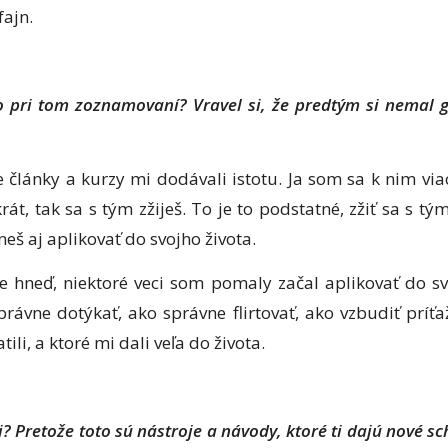
fajn.
pri tom zoznamovaní? Vravel si, že predtým si nemal gu
e články a kurzy mi dodávali istotu. Ja som sa k nim via
át, tak sa s tým zžiješ. To je to podstatné, zžiť sa s t
čneš aj aplikovať do svojho života.
 hneď, niektoré veci som pomaly začal aplikovať do svo
rávne dotýkať, ako správne flirtovať, ako vzbudiť príťažl
li, a ktoré mi dali veľa do života.
li? Pretože toto sú nástroje a návody, ktoré ti dajú nové s