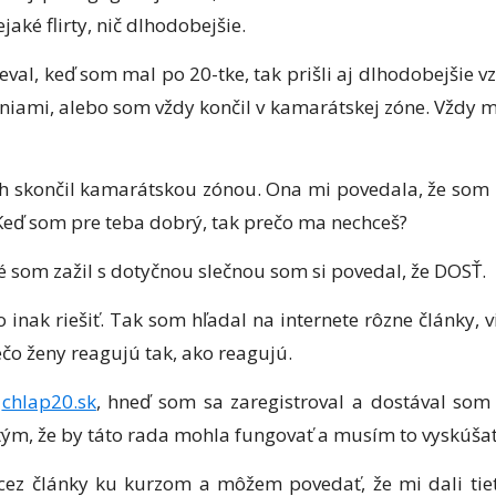
jaké flirty, nič dlhodobejšie.
al, keď som mal po 20-tke, tak prišli aj dlhodobejšie vz
mi, alebo som vždy končil v kamarátskej zóne. Vždy mi
ah skončil kamarátskou zónou. Ona mi povedala, že som p
eď som pre teba dobrý, tak prečo ma nechceš?
é som zažil s dotyčnou slečnou som si povedal, že DOSŤ.
 inak riešiť. Tak som hľadal na internete rôzne články,
ečo ženy reagujú tak, ako reagujú.
g
chlap20.sk
, hneď som sa zaregistroval a dostával som 
ým, že by táto rada mohla fungovať a musím to vyskúšať
cez články ku kurzom a môžem povedať, že mi dali tiet