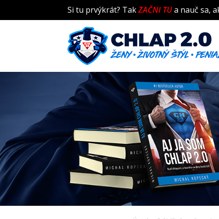
Si tu prvýkrát? Tak
ZAČNI TU
a nauč sa, a