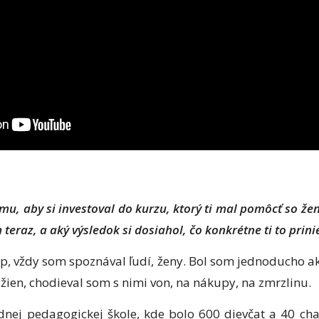
omu, aby si investoval do kurzu, ktorý ti mal pomôcť so že
teraz, a aký výsledok si dosiahol, čo konkrétne ti to prini
p, vždy som spoznával ľudí, ženy. Bol som jednoducho a
žien, chodieval som s nimi von, na nákupy, na zmrzlinu.
dnej pedagogickej škole, kde bolo 600 dievčat a 40 cha