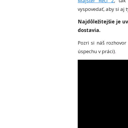
Majster Reči 2
, tak
vyspovedať, aby si aj t
Najdôležitejšie je u
dostavia.
Pozri si náš rozhovor
úspechu v práci)
.