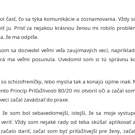
ol časť, čo sa týka komunikácie a zoznamovania. Vždy s
viť ju. Prísť za nejakou krásnou ženou mi robilo prob
a, že ma odpíše.
som sa dozvedel veľmi veľa zaujímavých vecí, napríklad 
torá ma veľmi posunula. Uvedomil som si tú správnu k
 sú schizofreničky, lebo myslia tak a konajú úplne inak. M
ento Princíp Príťažlivosti 80/20 mi otvoril oči a začal so
eci začal zavádzať do praxe.
 že som bol sebavedomejší, istejší, že sa moje vystup
 veriť. Vždy som nejaké rady od teba skúšal aplikovať
 začalo dariť, začal som byť príťažlivejší pre ženy, zač