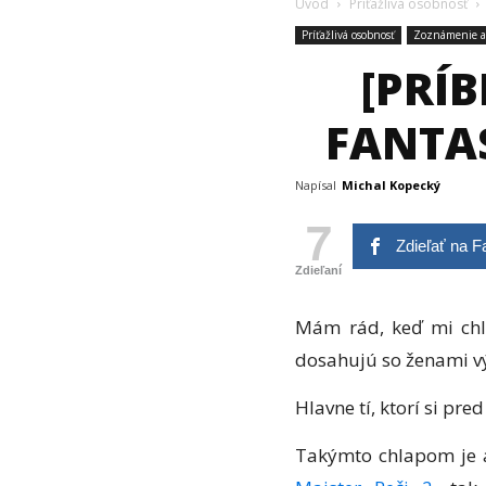
Úvod
Príťažlivá osobnosť
Príťažlivá osobnosť
Zoznámenie a
[PRÍ
FANTA
Napísal
Michal Kopecký
7
Zdieľať na 
Zdieľaní
Mám rád, keď mi chl
dosahujú so ženami vý
Hlavne tí, ktorí si pre
Takýmto chlapom je aj