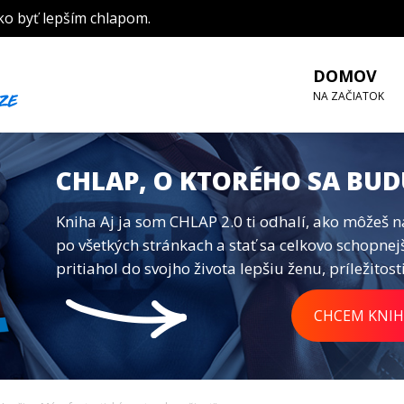
ko byť lepším chlapom.
DOMOV
NA ZAČIATOK
CHLAP, O KTORÉHO SA BUD
Kniha Aj ja som CHLAP 2.0 ti odhalí, ako môžeš n
po všetkých stránkach a stať sa celkovo schopnej
pritiahol do svojho života lepšiu ženu, príležitosti
CHCEM KNIH