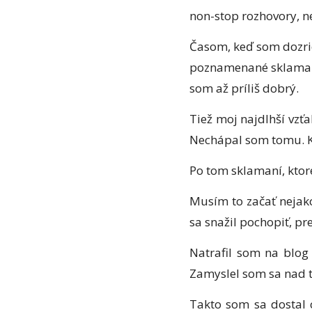
non-stop rozhovory, ne
Časom, keď som dozriev
poznamenané sklamania
som až príliš dobrý.
Tiež moj najdlhší vzť
Nechápal som tomu. K
Po tom sklamaní, ktor
Musím to začať nejako
sa snažil pochopiť, pr
Natrafil som na blo
Zamyslel som sa nad t
Takto som sa dostal 