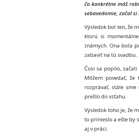
čo konkrétne máš robiť
sebavedomie, začal si si
Výsledok bol ten, že mi
ktorú si momentálne
známych. Ona bola po 
zabaviť na tú svadbu.
Čosi sa popilo, začal
Môžem povedať, že t
rozprávať, stále sme
prešlo do vzťahu.
Výsledok toho je, že 
to prinieslo a ešte by
aj v práci.