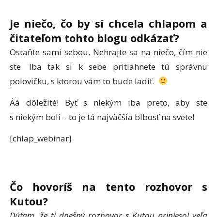
Je niečo, čo by si chcela chlapom a
čitateľom tohto blogu odkázať?
Ostaňte sami sebou. Nehrajte sa na niečo, čím nie
ste. Iba tak si k sebe pritiahnete tú správnu
polovičku, s ktorou vám to bude ladiť.
Áá dôležité! Byť s niekým iba preto, aby ste
s niekým boli – to je tá najväčšia blbosť na svete!
[chlap_webinar]
Čo hovoríš na tento rozhovor s
Kutou?
Dúfam, že ti dnešný rozhovor s Kutou priniesol veľa