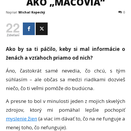
AKO „MAČOVIA“
Napísal
Michal Kopecký
0
22
Zdieľaní
Ako by sa ti páčilo, keby si mal informácie o
ženách a vzťahoch priamo od nich?
Áno, častokrát samé nevedia, čo chcú, s tým
súhlasím – ale občas sa medzi riadkami dozvieš
niečo, čo ti veľmi pomôže do budúcna.
A presne to bol v minulosti jeden z mojich skvelých
zdrojov, ktorý mi pomáhal lepšie pochopiť
myslenie žien
(a viac im dávať to, čo na ne funguje a
menej toho, čo nefunguje).