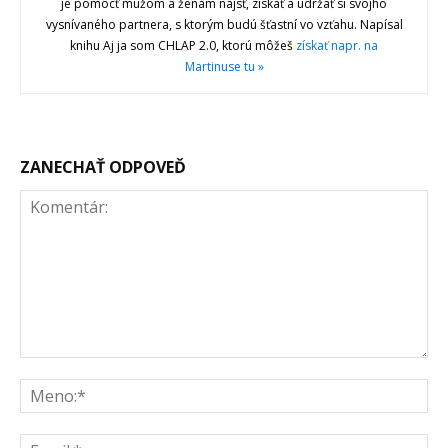
je pomôcť mužom a ženám nájsť, získať a udržať si svojho
vysnívaného partnera, s ktorým budú šťastní vo vzťahu. Napísal
knihu Aj ja som CHLAP 2.0, ktorú môžeš
získať napr. na
Martinuse tu »
ZANECHAŤ ODPOVEĎ