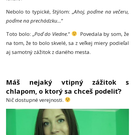
Nebolo to typické, štýlom: „
Ahoj, poďme na večeru,
poďme na prechádzku…
“
Toto bolo: „
Poď do Viedne.
“
Povedala by som, že
na tom, že to bolo skvelé, sa z veľkej miery podieľal
aj samotný zážitok z daného mesta.
Máš nejaký vtipný zážitok s
chlapom, o ktorý sa chceš podeliť?
Nič dostupné verejnosti.