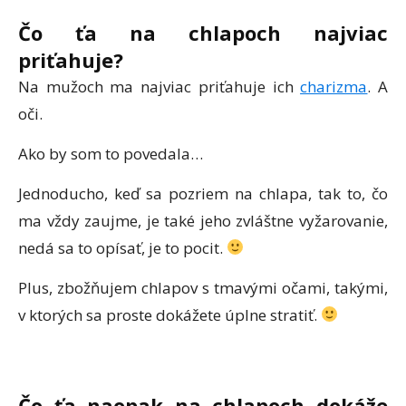
Čo ťa na chlapoch najviac
priťahuje?
Na mužoch ma najviac priťahuje ich
charizma
. A
oči.
Ako by som to povedala…
Jednoducho, keď sa pozriem na chlapa, tak to, čo
ma vždy zaujme, je také jeho zvláštne vyžarovanie,
nedá sa to opísať, je to pocit.
Plus, zbožňujem chlapov s tmavými očami, takými,
v ktorých sa proste dokážete úplne stratiť.
Čo ťa naopak na chlapoch dokáže