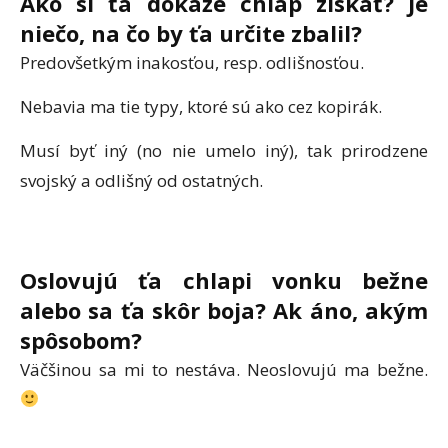
Ako si ťa dokáže chlap získať? Je
niečo, na čo by ťa určite zbalil?
Predovšetkým inakosťou, resp. odlišnosťou.
Nebavia ma tie typy, ktoré sú ako cez kopirák.
Musí byť iný (no nie umelo iný), tak prirodzene
svojský a odlišný od ostatných.
Oslovujú ťa chlapi vonku bežne
alebo sa ťa skôr boja? Ak áno, akým
spôsobom?
Väčšinou sa mi to nestáva. Neoslovujú ma bežne.