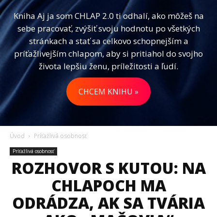
Kniha Aj ja som CHLAP 2.0 ti odhalí, ako môžeš na
sebe pracovať, zvýšiť svoju hodnotu po všetkých
stránkach a stať sa celkovo schopnejším a
príťažlivejším chlapom, aby si pritiahol do svojho
života lepšiu ženu, príležitosti a ľudí.
CHCEM KNIHU »
Úvod
Príťažlivá osobnosť
Príťažlivá osobnosť
ROZHOVOR S KUTOU: NA
CHLAPOCH MA
ODRÁDZA, AK SA TVÁRIA