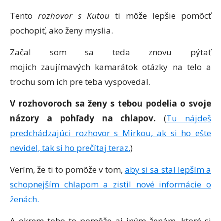
Tento
rozhovor s Kutou
ti môže lepšie pomôcť
pochopiť, ako ženy myslia.
Začal som sa teda znovu pýtať
mojich zaujímavých kamarátok otázky na telo a
trochu som ich pre teba vyspovedal.
V rozhovoroch sa ženy s tebou podelia o svoje
názory a pohľady na chlapov.
(
Tu nájdeš
predchádzajúci rozhovor s Mirkou, ak si ho ešte
nevidel, tak si ho prečítaj teraz.
)
Verím, že ti to pomôže v tom,
aby si sa stal lepším a
schopnejším chlapom a zistil nové informácie o
ženách.
A okrem toho to pomôže aj iným ženám, ktoré si