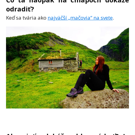
odradiť?
Keď sa tvária ako
najväčší „mačovia“ na svete
.