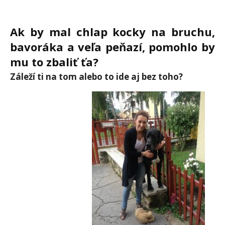
Ak by mal chlap kocky na bruchu,
bavoráka a veľ
a pe
ňazí, pomohlo by
mu to zbaliť ťa?
Záleží ti na tom alebo to ide aj bez toho
?