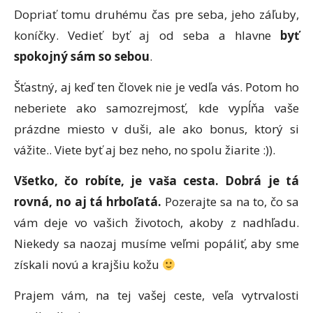
Dopriať tomu druhému čas pre seba, jeho záľuby,
koníčky. Vedieť byť aj od seba a hlavne
byť
spokojný sám so sebou
.
Šťastný, aj keď ten človek nie je vedľa vás. Potom ho
neberiete ako samozrejmosť, kde vypĺňa vaše
prázdne miesto v duši, ale ako bonus, ktorý si
vážite.. Viete byť aj bez neho, no spolu žiarite :)).
Všetko, čo robíte, je vaša cesta. Dobrá je tá
rovná, no aj tá hrboľatá.
Pozerajte sa na to, čo sa
vám deje vo vašich životoch, akoby z nadhľadu.
Niekedy sa naozaj musíme veľmi popáliť, aby sme
získali novú a krajšiu kožu
Prajem vám, na tej vašej ceste, veľa vytrvalosti