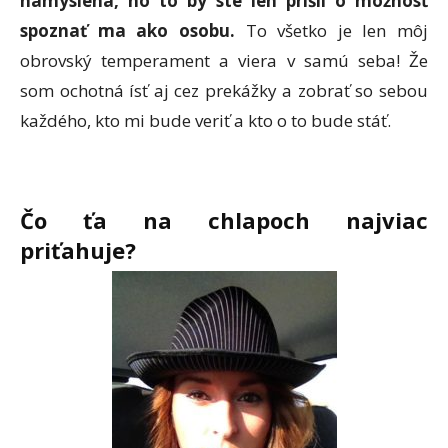
namyslená, no to by ste len prišli o možnosť
spoznať ma ako osobu.
To všetko je len môj
obrovský temperament a viera v samú seba! Že
som ochotná ísť aj cez prekážky a zobrať so sebou
každého, kto mi bude veriť a kto o to bude stáť.
Č
o
ťa na chlapoch najviac
priťahuje?