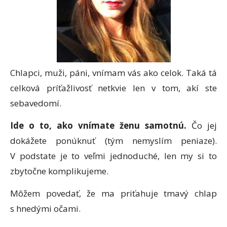
Chlapci, muži, páni, vnímam vás ako celok. Taká tá
celková príťažlivosť netkvie len v tom, akí ste
sebavedomí.
Ide o to, ako vnímate ženu samotnú.
Čo jej
dokážete ponúknuť (tým nemyslím peniaze).
V podstate je to veľmi jednoduché, len my si to
zbytočne komplikujeme.
Môžem povedať, že ma priťahuje tmavý chlap
s hnedými očami.