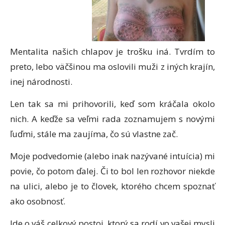
Mentalita našich chlapov je trošku iná. Tvrdím to
preto, lebo väčšinou ma oslovili muži z iných krajín,
inej národnosti.
Len tak sa mi prihovorili, keď som kráčala okolo
nich. A keďže sa veľmi rada zoznamujem s novými
ľuďmi, stále ma zaujíma, čo sú vlastne zač.
Moje podvedomie (alebo inak nazývané intuícia) mi
povie, čo potom ďalej. Či to bol len rozhovor niekde
na ulici, alebo je to človek, ktorého chcem spoznať
ako osobnosť.
Ide o váš celkový postoj, ktorý sa rodí vo vašej mysli