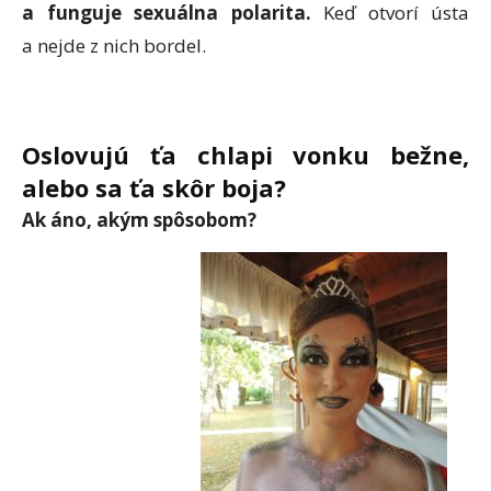
a funguje sexuálna polarita.
Keď otvorí ústa
a nejde z nich bordel.
Oslovujú ťa chlapi vonku bežne,
alebo sa ť
a sk
ôr boja?
Ak áno, akým spôsobom?