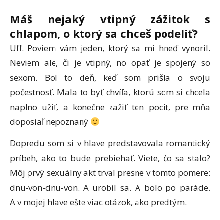
Máš nejaký vtipný zážitok s
chlapom, o ktorý sa chceš podeliť
?
Uff. Poviem vám jeden, ktorý sa mi hneď vynoril.
Neviem ale, či je vtipný, no opäť je spojený so
sexom. Bol to deň, keď som prišla o svoju
počestnosť. Mala to byť chvíľa, ktorú som si chcela
naplno užiť, a konečne zažiť ten pocit, pre mňa
doposiaľ nepoznaný
Dopredu som si v hlave predstavovala romantický
príbeh, ako to bude prebiehať. Viete, čo sa stalo?
Môj prvý sexuálny akt trval presne v tomto pomere:
dnu-von-dnu-von. A urobil sa. A bolo po paráde.
A v mojej hlave ešte viac otázok, ako predtým.