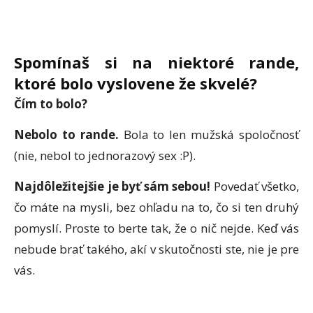
Spomínaš si na niektor
é
rande,
ktor
é
bolo vyslovene že skvel
é
?
Čím to bolo?
Nebolo to rande.
Bola to len mužská spoločnosť
(nie, nebol to jednorazový sex :P).
Najdôležitejšie je byť sám sebou!
Povedať všetko,
čo máte na mysli, bez ohľadu na to, čo si ten druhý
pomyslí. Proste to berte tak, že o nič nejde. Keď vás
nebude brať takého, akí v skutočnosti ste, nie je pre
vás.