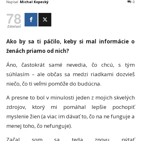
Napísal
Michal Kopecký
0
78
Zdieľaní
Ako by sa ti páčilo, keby si mal informácie o
ženách priamo od nich?
Áno, častokrát samé nevedia, čo chcú, s tým
súhlasím – ale občas sa medzi riadkami dozvieš
niečo, čo ti veľmi pomôže do budúcna.
A presne to bol v minulosti jeden z mojich skvelých
zdrojov, ktorý mi pomáhal lepšie pochopiť
myslenie žien (a viac im dávať to, čo na ne funguje a
menej toho, čo nefunguje).
Začal som sa teda znovu pýtať