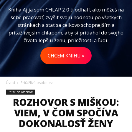
Kniha Aj ja som CHLAP 2.0 ti odhalí, ako môžeš na
sebe pracovať, zvýšiť svoju hodnotu po všetkých
stránkach a stať sa celkovo schopnejším a
príťažlivejším chlapom, aby si pritiahol do svojho
života lepšiu ženu, príležitosti a ľudí.
CHCEM KNIHU »
Úvod
Príťažlivá osobnosť
Príťažlivá osobnosť
ROZHOVOR S MIŠKOU:
VIEM, V ČOM SPOČÍVA
DOKONALOSŤ ŽENY