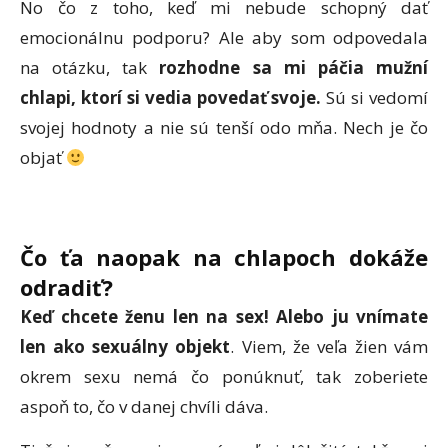
No čo z toho, keď mi nebude schopný dať
emocionálnu podporu? Ale aby som odpovedala
na otázku, tak
rozhodne sa mi páčia mužní
chlapi, ktorí si vedia povedať svoje.
Sú si vedomí
svojej hodnoty a nie sú tenší odo mňa. Nech je čo
objať
Č
o
ťa naopak na chlapoch dokáže
odradiť
?
Keď chcete ženu len na sex! Alebo ju vnímate
len ako sexuálny objekt
. Viem, že veľa žien vám
okrem sexu nemá čo ponúknuť, tak zoberiete
aspoň to, čo v danej chvíli dáva.