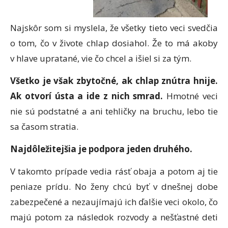
Najskôr som si myslela, že všetky tieto veci svedčia
o tom, čo v živote chlap dosiahol. Že to má akoby
v hlave upratané, vie čo chcel a išiel si za tým.
Všetko je však zbytočné, ak chlap znútra hnije.
Ak otvorí ústa a ide z nich smrad.
Hmotné veci
nie sú podstatné a ani tehličky na bruchu, lebo tie
sa časom stratia.
Najdôležitejšia je podpora jeden druhého.
V takomto prípade vedia rásť obaja a potom aj tie
peniaze prídu. No ženy chcú byť v dnešnej dobe
zabezpečené a nezaujímajú ich ďalšie veci okolo, čo
majú potom za následok rozvody a nešťastné deti