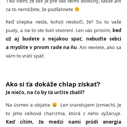
Tiež viem, že sex je pre vás veľmi dôležitý, takže ani
za to nemôžete, že podľahnete
Keď sliepka nedá, kohút neskočí, že? Sú to vaše
pudy, a na to ste boli stvorení. Len vás prosím,
keď
už aj budete s nejakou spať, nebuďte sebci
a myslite v prvom rade na ňu
. Ani neviete, ako sa
vám to vráti späť.
Ako si ťa dokáže chlap získať?
Je nieč
o, na
čo by ť
a ur
čite zbalil?
Na úsmev a objatie
Len srandujem (smiech). Je
to jeho celková charizma, ktorá z neho vyžaruje.
Keď cítim, že medzi nami prúdi energia