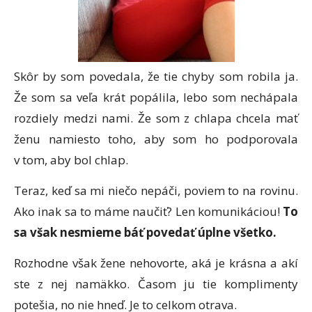
Skôr by som povedala, že tie chyby som robila ja.
Že som sa veľa krát popálila, lebo som nechápala
rozdiely medzi nami. Že som z chlapa chcela mať
ženu namiesto toho, aby som ho podporovala
v tom, aby bol chlap.
Teraz, keď sa mi niečo nepáči, poviem to na rovinu.
Ako inak sa to máme naučiť? Len komunikáciou!
To
sa však nesmieme báť povedať úplne všetko.
Rozhodne však žene nehovorte, aká je krásna a akí
ste z nej namäkko. Časom ju tie komplimenty
potešia, no nie hneď. Je to celkom otrava.