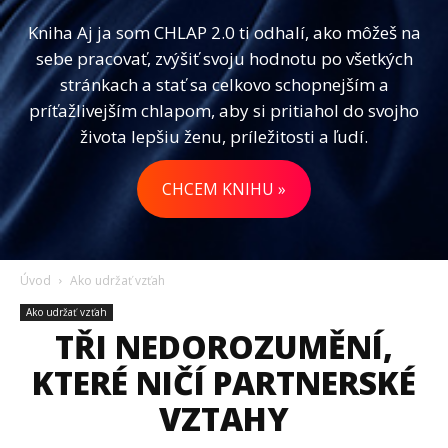
Kniha Aj ja som CHLAP 2.0 ti odhalí, ako môžeš na
sebe pracovať, zvýšiť svoju hodnotu po všetkých
stránkach a stať sa celkovo schopnejším a
príťažlivejším chlapom, aby si pritiahol do svojho
života lepšiu ženu, príležitosti a ľudí.
CHCEM KNIHU »
Úvod
Ako udržať vzťah
Ako udržať vzťah
TŘI NEDOROZUMĚNÍ,
KTERÉ NIČÍ PARTNERSKÉ
VZTAHY