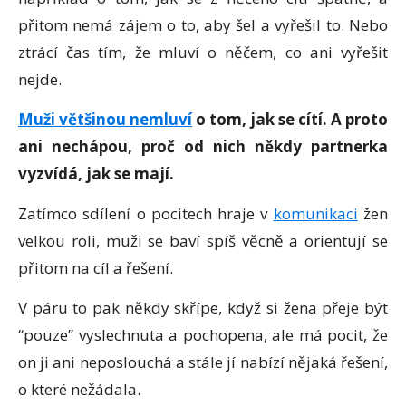
přitom nemá zájem o to, aby šel a vyřešil to. Nebo
ztrácí čas tím, že mluví o něčem, co ani vyřešit
nejde.
Muži většinou nemluví
o tom, jak se cítí. A proto
ani nechápou, proč od nich někdy partnerka
vyzvídá, jak se mají.
Zatímco sdílení o pocitech hraje v
komunikaci
žen
velkou roli, muži se baví spíš věcně a orientují se
přitom na cíl a řešení.
V páru to pak někdy skřípe, když si žena přeje být
“pouze” vyslechnuta a pochopena, ale má pocit, že
on ji ani neposlouchá a stále jí nabízí nějaká řešení,
o které nežádala.