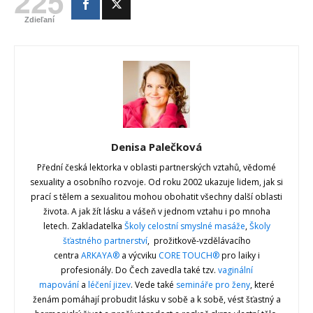
225
Zdieľaní
Denisa Palečková
Přední česká lektorka v oblasti partnerských vztahů, vědomé
sexuality a osobního rozvoje. Od roku 2002 ukazuje lidem, jak si
prací s tělem a sexualitou mohou obohatit všechny další oblasti
života. A jak žít lásku a vášeň v jednom vztahu i po mnoha
letech. Zakladatelka
Školy celostní smyslné masáže
,
Školy
šťastného partnerství
, prožitkově-vzdělávacího
centra
ARKAYA®
a výcviku
CORE TOUCH®
pro laiky i
profesionály. Do Čech zavedla také tzv.
vaginální
mapování
a
léčení jizev
. Vede také
semináře pro ženy
, které
ženám pomáhají probudit lásku v sobě a k sobě, vést šťastný a