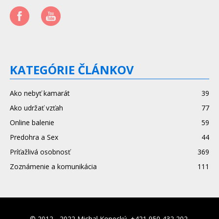
KATEGÓRIE ČLÁNKOV
Ako nebyť kamarát
39
Ako udržať vzťah
77
Online balenie
59
Predohra a Sex
44
Príťažlivá osobnosť
369
Zoznámenie a komunikácia
111
© 2012 - 2022 Michal Kopecký, +421 950 432 202,