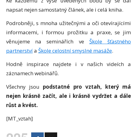
Ke každému z výše uvedených bodů by se dal
napsat nejen samostatný článek, ale i celá kniha.
Podrobněji, s mnoha užitečnými a oči otevírajícími
informacemi, i formou prožitku a praxe, se jim
věnujeme na seminářích ve
Škole šťastného
partnerství
a
Škole celostní smyslné masáže
.
Hodně inspirace najdete i v našich videích a
záznamech webinářů.
Všechny jsou
podstatné pro vztah, který má
nejen krásně začít, ale i krásně vydržet a dále
růst a kvést.
[MT_vztah]