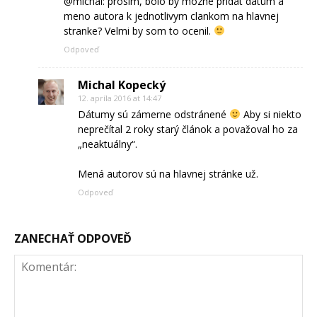
@michal: prosim, bolo by mozne pridat datum a
meno autora k jednotlivym clankom na hlavnej
stranke? Velmi by som to ocenil.
Odpoveď
Michal Kopecký
12. apríla 2016 at 14:47
Dátumy sú zámerne odstránené
Aby si niekto
neprečítal 2 roky starý článok a považoval ho za
„neaktuálny“.
Mená autorov sú na hlavnej stránke už.
Odpoveď
ZANECHAŤ ODPOVEĎ