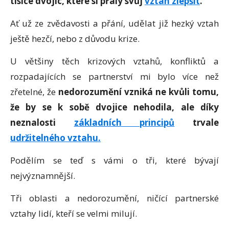
tisíce dvojic, které si přály svůj
vztah zlepšit
.
Ať už ze zvědavosti a přání, udělat již hezký vztah
ještě hezčí, nebo z důvodu krize.
U většiny těch krizových vztahů, konfliktů a
rozpadajících se partnerství mi bylo více než
zřetelné, že
nedorozumění vzniká ne kvůli tomu,
že by se k sobě dvojice nehodila, ale díky
neznalosti
základních principů
trvale
udržitelného vztahu.
Podělím se teď s vámi o tři, které bývají
nejvýznamnější.
Tři oblasti a nedorozumění, ničící partnerské
vztahy lidí, kteří se velmi milují.