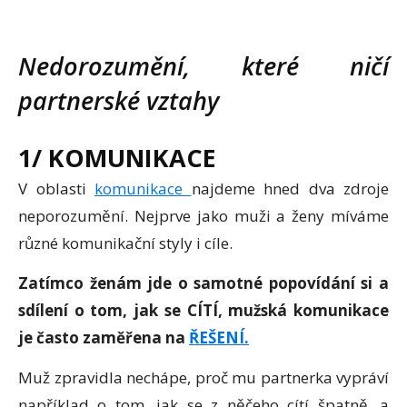
Nedorozumění, které ničí
partnerské vztahy
1/ KOMUNIKACE
V oblasti
komunikace
najdeme hned dva zdroje
neporozumění. Nejprve jako muži a ženy míváme
různé komunikační styly i cíle.
Zatímco ženám jde o samotné popovídání si a
sdílení o tom, jak se CÍTÍ, mužská komunikace
je často zaměřena na
ŘEŠENÍ.
Muž zpravidla nechápe, proč mu partnerka vypráví
například o tom, jak se z něčeho cítí špatně, a