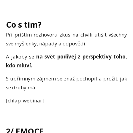
Co s tím?
Při příštím rozhovoru zkus na chvíli utišit všechny
své myšlenky, nápady a odpovědi.
A jakoby se
na svět podívej z perspektivy toho,
kdo mluví.
S upřímným zájmem se znaž pochopit a prožít, jak
se druhý má.
[chlap_webinar]
2/ EMOCE