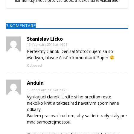
harmonický život a prožívat radost a rozkoš skrze vlastní tělo.
3 KOMENTÁRE
Stanislav Licko
19. februára 2016 at 14:05
Perfektný článok Denisa! Stotožňujem sa so
všetkým, hlavne časť o komunikácii. Super
Odpoveď
Anduin
18. februára 2016 at 20:25
Vynikajuci clanok. Urcite si ho precitam este
niekolko krat a taktiez rad navstivim spominane
odkazy.
Budem pracovat na tom, aby sa tieto rady staly pre
mna samozrejmostou.