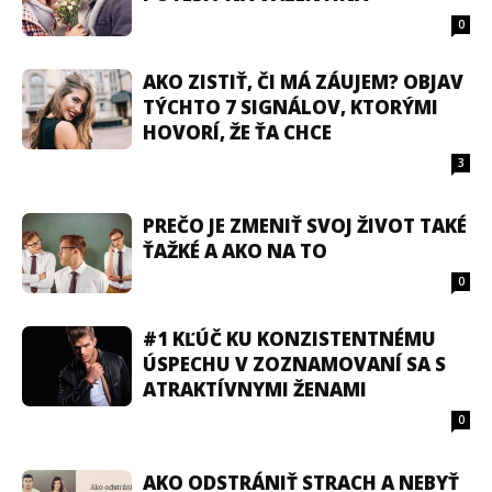
0
AKO ZISTIŤ, ČI MÁ ZÁUJEM? OBJAV
TÝCHTO 7 SIGNÁLOV, KTORÝMI
HOVORÍ, ŽE ŤA CHCE
3
PREČO JE ZMENIŤ SVOJ ŽIVOT TAKÉ
ŤAŽKÉ A AKO NA TO
0
#1 KĽÚČ KU KONZISTENTNÉMU
ÚSPECHU V ZOZNAMOVANÍ SA S
ATRAKTÍVNYMI ŽENAMI
0
AKO ODSTRÁNIŤ STRACH A NEBYŤ