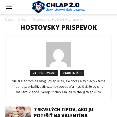
Úvod
Autori
Príspevky od Hostovsky prispevok
HOSTOVSKY PRISPEVOK
74 PRÍSPEVKOV
0 KOMENTÁRE
Nie si autorom na blogu chlap20.sk, ale chceš aj ty niečo k téme
hodnoty, príťažlivosti, vzťahov povedať a myslíš si, že by sme
mali tvoj článok uverejniť? Napíš mi na michal@chlap20.sk
7 SKVELÝCH TIPOV, AKO JU
POTEŠIŤ NA VALENTÍNA