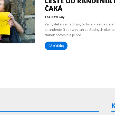
CESTE OD RANDENIA
ČAKÁ
The New Guy
Zamyslel si sa nad tým, čo by si vlastne chcel a
o randenie či sex a vzťah za žiadnych okolnos
článok potom nie je pre...
Čítať ďalej