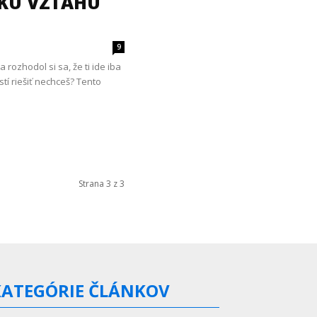
 KU VZŤAHU
9
 rozhodol si sa, že ti ide iba
tí riešiť nechceš? Tento
Strana 3 z 3
KATEGÓRIE ČLÁNKOV