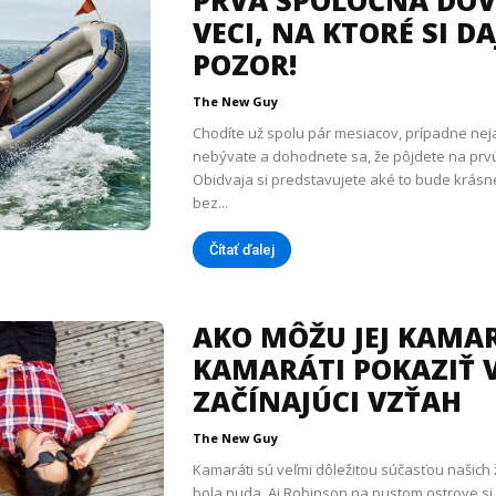
PRVÁ SPOLOČNÁ DOV
VECI, NA KTORÉ SI DA
POZOR!
The New Guy
Chodíte už spolu pár mesiacov, prípadne neja
nebývate a dohodnete sa, že pôjdete na prv
Obidvaja si predstavujete aké to bude krásne
bez...
Čítať ďalej
AKO MÔŽU JEJ KAMAR
KAMARÁTI POKAZIŤ 
ZAČÍNAJÚCI VZŤAH
The New Guy
Kamaráti sú veľmi dôležitou súčasťou našich
bola nuda. Aj Robinson na pustom ostrove si