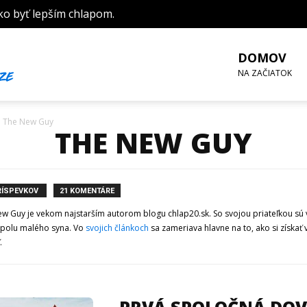
ko byť lepším chlapom.
DOMOV
NA ZAČIATOK
d The New Guy
THE NEW GUY
RÍSPEVKOV
21 KOMENTÁRE
w Guy je vekom najstarším autorom blogu chlap20.sk. So svojou priateľkou sú 
spolu malého syna. Vo
svojich článkoch
sa zameriava hlavne na to, ako si získať
.