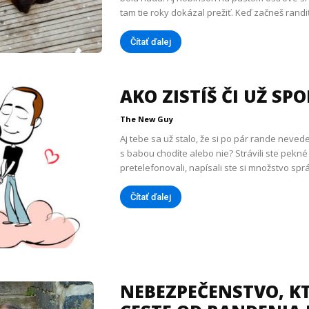
tam tie roky dokázal prežiť. Keď začneš randiť
Čítať ďalej
AKO ZISTÍŠ ČI UŽ SP
The New Guy
Aj tebe sa už stalo, že si po pár rande neved
s babou chodíte alebo nie? Strávili ste pekné 
pretelefonovali, napísali ste si množstvo sprá
Čítať ďalej
NEBEZPEČENSTVO, K