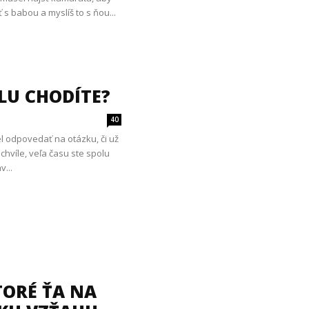
 s babou a myslíš to s ňou...
OLU CHODÍTE?
40
el odpovedať na otázku, či už
chvíle, veľa času ste spolu
v...
TORÉ ŤA NA