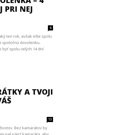
OLENKA – 4
J PRI NEJ
6
ký ten rok, avšak ešte spolu
ú spoločnú dovolenku.
 byť spolu celých 14 dní
ÁTKY A TVOJI
VÁŠ
13
 životov. Bez kamarátov by
 musel nájsť kamaráta, aby