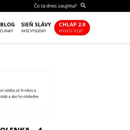
Čo ťa dnes zaujíma?
BLOG
SIEŇ SLÁVY
CHLAP 2.0
ČLÁNKY
VAŠE VÝSLEDKY
KTO/ČO TO JE?
vo vzťahu už 9 rokov a
 vzťah a ako ho následne