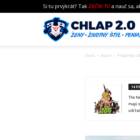
Si tu prvýkrát? Tak
ZAČNI TU
a nauč sa, a
Úvod
Autori
Príspevky o
14 P
The Ne
majú 
udržať