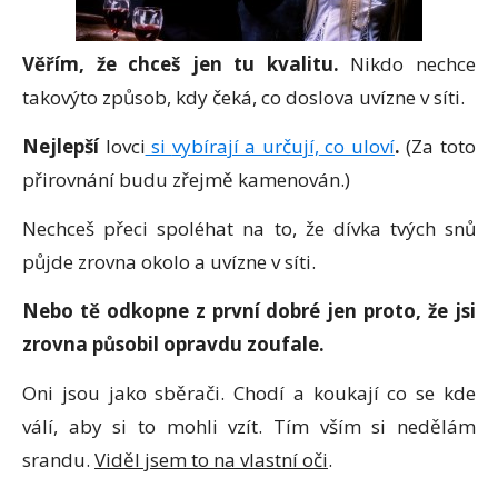
Věřím, že chceš jen tu kvalitu.
Nikdo nechce
takovýto způsob, kdy čeká, co doslova uvízne v síti.
Nejlepší
lovci
si
vybírají a určují,
co uloví
.
(Za toto
přirovnání budu zřejmě kamenován.)
Nechceš přeci spoléhat na to, že dívka tvých snů
půjde zrovna okolo a uvízne v síti.
Nebo tě odkopne z první dobré jen proto, že jsi
zrovna působil opravdu zoufale.
Oni jsou jako sběrači. Chodí a koukají co se kde
válí, aby si to mohli vzít. Tím vším si nedělám
srandu.
Viděl jsem to na vlastní oči
.