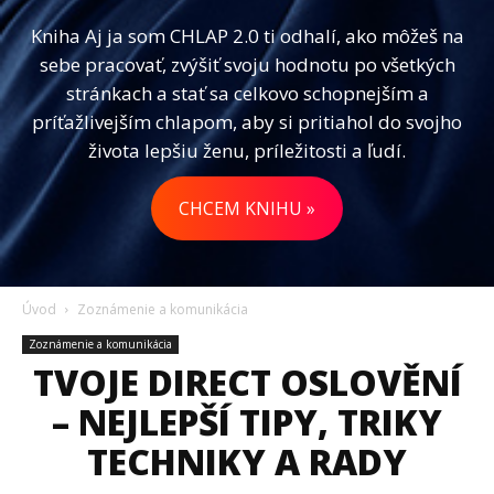
Kniha Aj ja som CHLAP 2.0 ti odhalí, ako môžeš na
sebe pracovať, zvýšiť svoju hodnotu po všetkých
stránkach a stať sa celkovo schopnejším a
príťažlivejším chlapom, aby si pritiahol do svojho
života lepšiu ženu, príležitosti a ľudí.
CHCEM KNIHU »
Úvod
Zoznámenie a komunikácia
Zoznámenie a komunikácia
TVOJE DIRECT OSLOVĚNÍ
– NEJLEPŠÍ TIPY, TRIKY
TECHNIKY A RADY