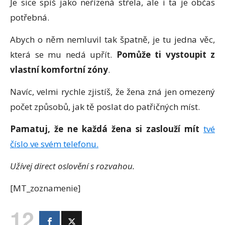
Je sice spíš jako neřízená střela, ale i ta je občas
potřebná.
Abych o něm nemluvil tak špatně, je tu jedna věc,
která se mu nedá upřít.
Pomůže ti vystoupit z
vlastní komfortní zóny
.
Navíc, velmi rychle zjistíš, že žena zná jen omezený
počet způsobů, jak tě poslat do patřičných míst.
Pamatuj, že ne každá žena si zaslouží mít
tvé
číslo ve svém telefonu.
Užívej direct oslovění s rozvahou.
[MT_zoznamenie]
12