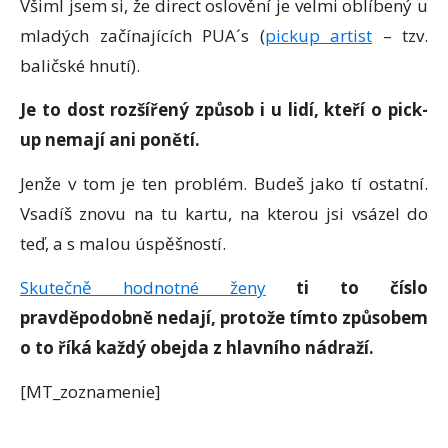
Všiml jsem si, že direct oslovění je velmi oblíbený u
mladých začínajících PUA´s (
pickup artist
– tzv.
baličské hnutí).
Je to dost rozšířený způsob i u lidí, kteří o pick-
up nemají ani ponětí.
Jenže v tom je ten problém. Budeš jako tí ostatní.
Vsadíš znovu na tu kartu, na kterou jsi vsázel do
teď, a s malou úspěšností.
Skutečně hodnotné ženy
ti to číslo
pravděpodobně nedají,
protože tímto způsobem
o to říká každý obejda z hlavního nádraží.
[MT_zoznamenie]