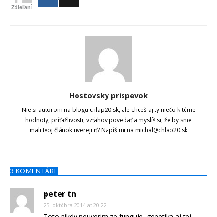
Zdieľaní
Hostovsky prispevok
Nie si autorom na blogu chlap20.sk, ale chceš aj ty niečo k téme
hodnoty, príťažlivosti, vzťahov povedať a myslíš si, že by sme
mali tvoj článok uverejniť? Napíš mi na michal@chlap20.sk
3 KOMENTÁRE
peter tn
25. októbra 2014 at 20:22
Toto nikdy neuverim ze funguje, genetika aj tej