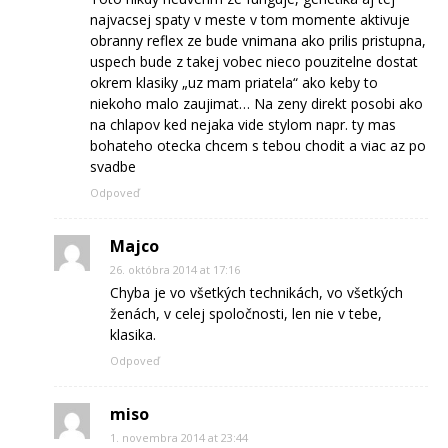
najvacsej spaty v meste v tom momente aktivuje
obranny reflex ze bude vnimana ako prilis pristupna,
uspech bude z takej vobec nieco pouzitelne dostat
okrem klasiky „uz mam priatela“ ako keby to
niekoho malo zaujimat… Na zeny direkt posobi ako
na chlapov ked nejaka vide stylom napr. ty mas
bohateho otecka chcem s tebou chodit a viac az po
svadbe
Odpoveď
Majco
26. októbra 2014 at 17:16
Chyba je vo všetkých technikách, vo všetkých
ženách, v celej spoločnosti, len nie v tebe,
klasika.
Odpoveď
miso
1. novembra 2014 at 23:44