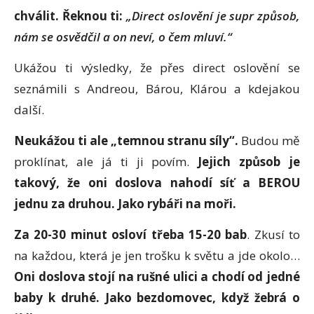
chválit. Řeknou ti:
„Direct oslovění je supr způsob,
nám se osvědčil a on neví, o čem mluví.“
Ukážou ti výsledky, že přes direct oslovění se
seznámili s Andreou, Bárou, Klárou a kdejakou
další.
Neukážou ti ale „temnou stranu síly“.
Budou mě
proklínat
,
ale já ti ji povím.
Jejich způsob je
takový, že oni doslova nahodí síť a BEROU
jednu za druhou. Jako rybáři na moři.
Za 20-30 minut osloví třeba 15-20 bab
. Zkusí to
na každou, která je jen trošku k světu a jde okolo…
Oni doslova stojí na rušné ulici a chodí od jedné
baby k druhé. Jako bezdomovec, když žebrá o