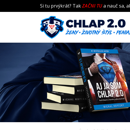
Si tu prvýkrát? Tak
ZAČNI TU
a nauč sa, a