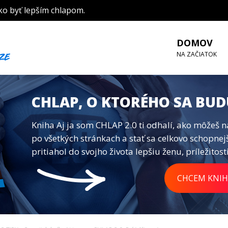
ko byť lepším chlapom.
DOMOV
NA ZAČIATOK
CHLAP, O KTORÉHO SA BUD
Kniha Aj ja som CHLAP 2.0 ti odhalí, ako môžeš n
po všetkých stránkach a stať sa celkovo schopnej
pritiahol do svojho života lepšiu ženu, príležitosti
CHCEM KNIH