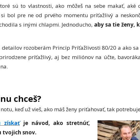
toré sú to vlastnosti, ako môžeš na sebe makať, aké 
si bol pre ne od prvého momentu príťažlivý a neskonči
chodila s inými chlapmi. Jednoducho,
aby sa tie ženy, 
detailov rozoberám Princíp Príťažlivosti 80/20 a ako s
rirodzene príťažlivý, aj bez miliónov na účte, bavoráka 
ana.
enu chceš?
otu, keď už vieš, ako máš ženy priťahovať, tak potrebuješ
 získať
je návod, ako stretnúť,
 tvojich snov.