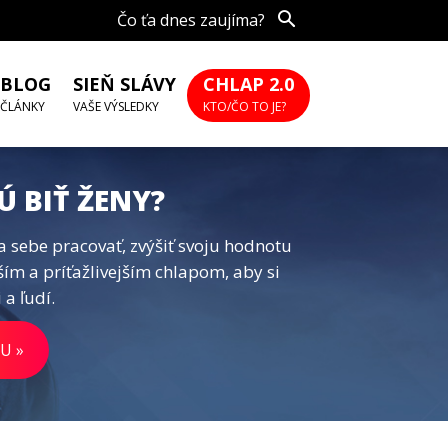
Čo ťa dnes zaujíma?
BLOG
SIEŇ SLÁVY
CHLAP 2.0
ČLÁNKY
VAŠE VÝSLEDKY
KTO/ČO TO JE?
Ú BIŤ ŽENY?
a sebe pracovať, zvýšiť svoju hodnotu
ším a príťažlivejším chlapom, aby si
 a ľudí.
U »