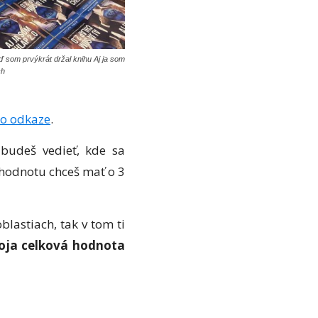
 som prvýkrát držal knihu Aj ja som
ch
to odkaze
.
 budeš vedieť, kde sa
 hodnotu chceš mať o 3
lastiach, tak v tom ti
voja celková hodnota