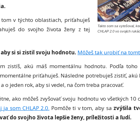
ia.
 tom v týchto oblastiach, priťahuješ
Takto som sa vytešoval, keď
huješ do svojho života ženy z tej
CHLAP 2.0 vo svojich ruká
aby si si zistil svoju hodnotu.
Môžeš tak urobiť na tom
rom zistíš, akú máš momentálnu hodnotu. Podľa toho
momentálne priťahuješ. Následne potrebuješ zistiť, akú
a o jeden rok, aby si vedel, na čom treba pracovať.
étne, ako môžeš zvyšovať svoju hodnotu vo všetkých 10 ob
j ja som CHLAP 2.0.
Pomôže ti v tom, aby sa
zvýšila t
ať do svojho života lepšie ženy, príležitosti a ľudí.