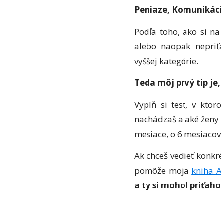
Peniaze, Komunikác
Podľa toho, ako si na
alebo naopak nepriťa
vyššej kategórie.
Teda môj prvý tip je, 
Vyplň si test, v kto
nachádzaš a aké ženy 
mesiace, o 6 mesiacov 
Ak chceš vedieť konkr
pomôže moja
kniha A
a ty si mohol priťahov