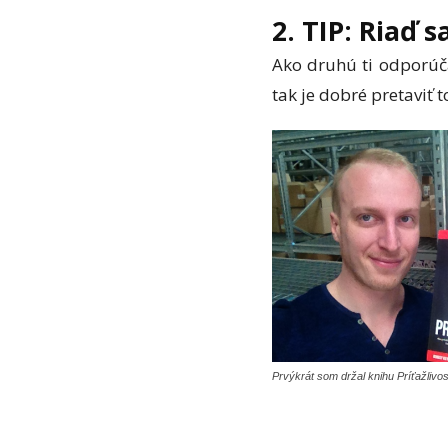
2. TIP: Riaď s
Ako druhú ti odporú
tak je dobré pretaviť t
Prvýkrát som držal knihu Príťažlivo