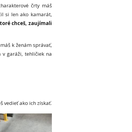
charakterové črty máš
l si len ako kamarát,
ktoré chceš, zaujímali
a máš k ženám správať,
v garáži, tehličiek na
 vedieť ako ich získať.