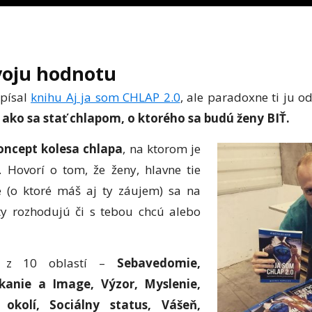
 svoju hodnotu
písal
knihu Aj ja som CHLAP 2.0
, ale paradoxne ti ju 
,
ako sa stať chlapom, o ktorého sa budú ženy BIŤ.
oncept kolesa chlapa
, na ktorom je
. Hovorí o tom, že ženy, hlavne tie
né (o ktoré máš aj ty záujem) sa na
ty rozhodujú či s tebou chcú alebo
a z 10 oblastí –
Sebavedomie,
ekanie a Image, Výzor, Myslenie,
okolí, Sociálny status, Vášeň,