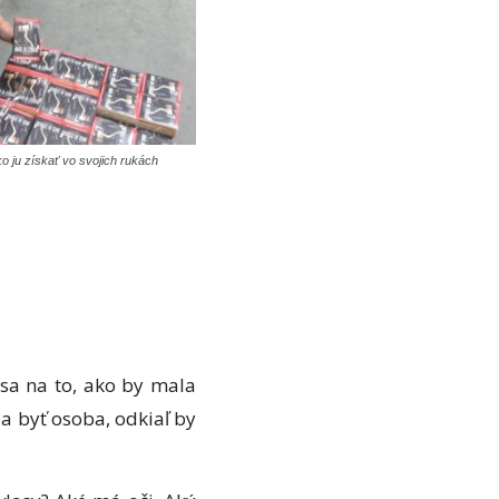
o ju získať vo svojich rukách
 sa na to, ako by mala
a byť osoba, odkiaľ by