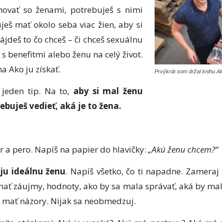
ovať so ženami, potrebuješ s nimi
eš mať okolo seba viac žien, aby si
ájdeš to čo chceš – či chceš sexuálnu
 benefitmi alebo ženu na celý život.
a Ako ju získať.
Prvýkrát som držal knihu Ak
 jeden tip. Na to,
aby si mal ženu
ebuješ vedieť, aká je to žena.
er a pero. Napíš na papier do hlavičky:
„Akú ženu chcem?“
oju ideálnu ženu
. Napíš všetko, čo ti napadne. Zameraj
mať záujmy, hodnoty, ako by sa mala správať, aká by mal
 mať názory. Nijak sa neobmedzuj.