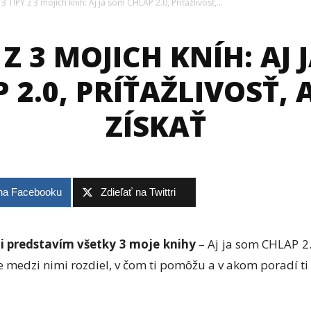
3 TIPY z 3 mojich kníh: Aj ja som CHLAP 2.0, Príťažlivosť,...
 Z 3 MOJICH KNÍH: AJ
 2.0, PRÍŤAŽLIVOSŤ, 
ZÍSKAŤ
 na Facebooku
Zdieľať na Twittri
ti predstavím všetky 3 moje knihy
– Aj ja som CHLAP 2.0
 je medzi nimi rozdiel, v čom ti pomôžu a v akom poradí t