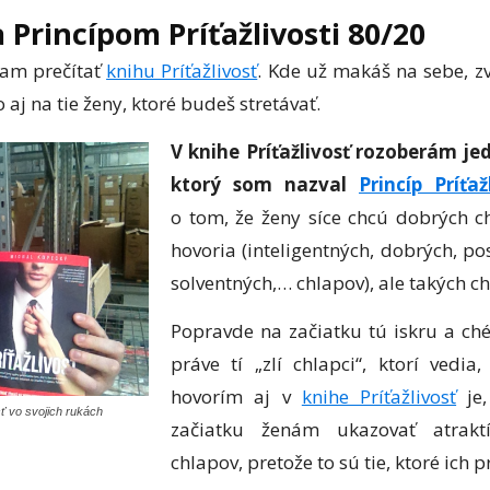
a Princípom Príťažlivosti 80/20
čam prečítať
knihu Príťažlivosť
. Kde už makáš na sebe, z
o aj na tie ženy, ktoré budeš stretávať.
V knihe Príťažlivosť rozoberám je
ktorý som nazval
Princíp Príťaž
o tom, že ženy síce chcú dobrých c
hovoria (inteligentných, dobrých, po
solventných,… chlapov), ale takých c
Popravde na začiatku tú iskru a ch
práve tí „zlí chlapci“, ktorí vedi
hovorím aj v
knihe Príťažlivosť
je,
sť vo svojich rukách
začiatku ženám ukazovať atraktí
chlapov, pretože to sú tie, ktoré ich p