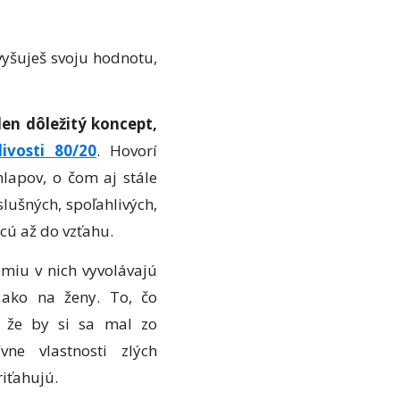
vyšuješ svoju hodnotu,
den dôležitý koncept,
livosti 80/20
. Hovorí
hlapov, o čom aj stále
slušných, spoľahlivých,
hcú až do vzťahu.
émiu v nich vyvolávajú
a, ako na ženy. To, čo
 že by si sa mal zo
vne vlastnosti zlých
riťahujú.