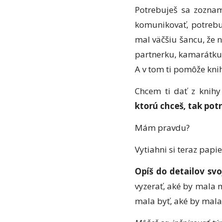
Potrebuješ sa zoznam
komunikovať, potrebuj
mal väčšiu šancu, že n
partnerku, kamarátku s
A v tom ti pomôže knih
Chcem ti dať z knihy
ktorú chceš, tak potr
Mám pravdu?
Vytiahni si teraz papi
Opíš do detailov sv
vyzerať, aké by mala 
mala byť, aké by mala