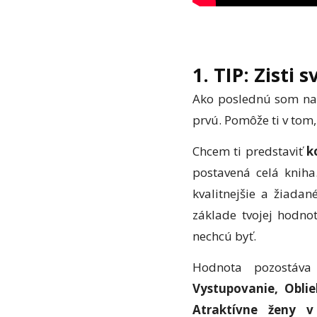
1. TIP: Zisti
Ako poslednú som na
prvú. Pomôže ti v tom
Chcem ti predstaviť
k
postavená celá kniha
kvalitnejšie a žiada
základe tvojej hodno
nechcú byť.
Hodnota pozostáv
Vystupovanie, Obli
Atraktívne ženy v 