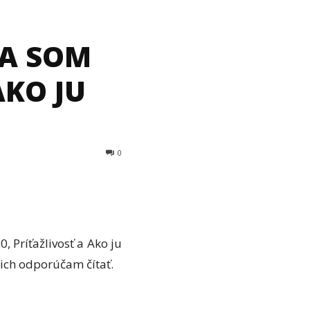
 JA SOM
AKO JU
0
, Príťažlivosť a Ako ju
i ich odporúčam čítať.