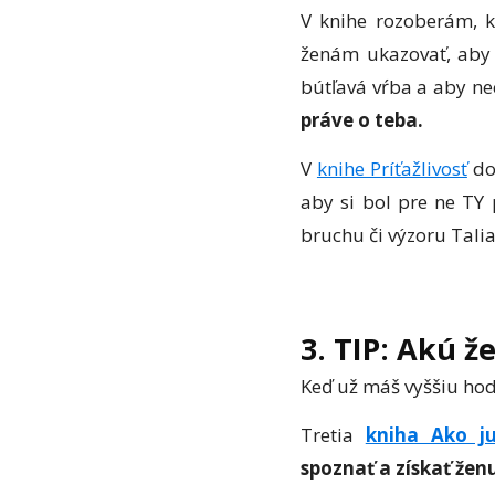
V knihe rozoberám, k
ženám ukazovať, aby 
bútľavá vŕba a aby ne
práve o teba.
V
knihe Príťažlivosť
do 
aby si bol pre ne TY p
bruchu či výzoru Tali
3. TIP: Akú ž
Keď už máš vyššiu hodn
Tretia
kniha Ako ju
spoznať a získať ženu