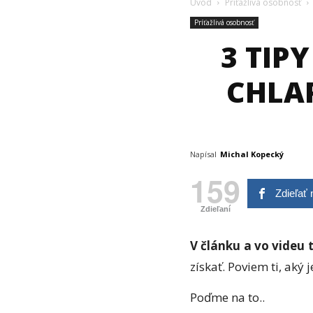
Úvod
Príťažlivá osobnosť
Príťažlivá osobnosť
3 TIPY
CHLAP
Napísal
Michal Kopecký
159
Zdieľať
Zdieľaní
V článku a vo videu 
získať. Poviem ti, aký
Poďme na to..