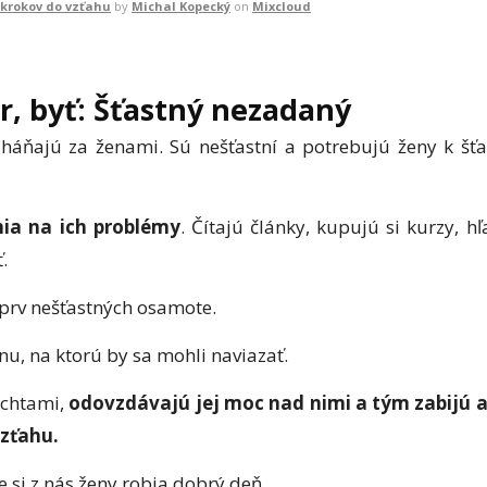
0 krokov do vzťahu
by
Michal Kopecký
on
Mixcloud
r, byť: Šťastný nezadaný
háňajú za ženami. Sú nešťastní a potrebujú ženy k šťas
nia na ich problémy
. Čítajú články, kupujú si kurzy, h
.
jprv nešťastných osamote.
nu, na ktorú by sa mohli naviazať.
echtami,
odovzdávajú jej moc nad nimi a tým zabijú 
vzťahu.
 si z nás ženy robia dobrý deň.