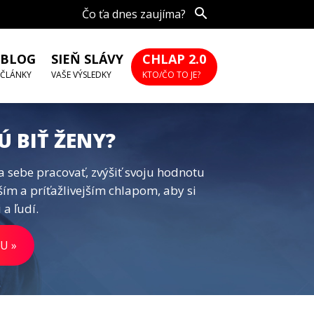
Čo ťa dnes zaujíma?
BLOG
SIEŇ SLÁVY
CHLAP 2.0
ČLÁNKY
VAŠE VÝSLEDKY
KTO/ČO TO JE?
Ú BIŤ ŽENY?
a sebe pracovať, zvýšiť svoju hodnotu
ším a príťažlivejším chlapom, aby si
 a ľudí.
U »