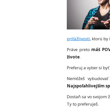
príťažlivosti
, ktorú by 
Práve preto
máš POV
živote
.
Preferuj a vyber si by
Nemôžeš vybudovať a
Najspoľahlivejším s
Dostaň sa vo svojom ži
Ty to preferuješ.