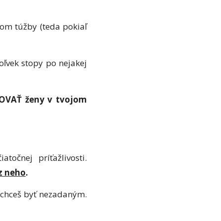
om túžby (teda pokiaľ
oľvek stopy po nejakej
OVAŤ ženy v tvojom
očnej príťažlivosti.
ez neho
.
j chceš byť nezadaným.