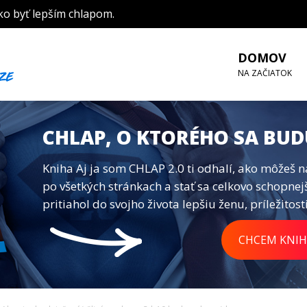
ko byť lepším chlapom.
DOMOV
NA ZAČIATOK
CHLAP, O KTORÉHO SA BUD
Kniha Aj ja som CHLAP 2.0 ti odhalí, ako môžeš n
po všetkých stránkach a stať sa celkovo schopnej
pritiahol do svojho života lepšiu ženu, príležitosti
CHCEM KNIH