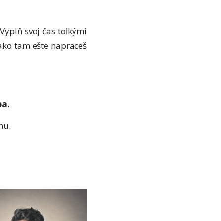
Vyplň svoj čas toľkými
 ako tam ešte napraceš
ba.
hu.