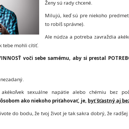
Ženy sú rady chcené.
Milujú, keď sú pre niekoho predmet
to robíš správne).
Ale núdza a potreba zavraždia akék
k tebe mohli cítiť.
INNOSŤ voči sebe samému, aby si prestal POTREB
ť nezadaný.
kékoľvek sexuálne napätie alebo chémiu bez počiat
pôsobom ako niekoho priťahovať, je,
byť šťastný aj b
vote do bodu, že tvoj život je tak sakra dobrý, že radše