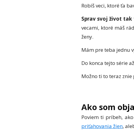
Robíš veci, ktoré ťa bav
Sprav svoj život ta
vecami, ktoré máš rád
ženy.
Mám pre teba jednu v
Do konca tejto série až
Možno ti to teraz zni
Ako som objav
Poviem ti príbeh, ak
priťahovania žien
,
ale