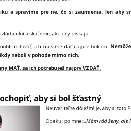
ku a spravíme pre ne, čo si zaumienia, len aby sm
ovládateľní a skáčeme, ako ony pískajú.
mohli milovať, ich musíme dať najprv bokom.
Nemôžem
ikdy neboli v pohode mimo nich.
eny MAŤ, sa ich potrebuješ najprv VZDAŤ.
chopiť, aby si bol šťastný
Neuveriteľne dôležité je, aby si toto
Opakuj po mne:
„Mám rád ženy, ale