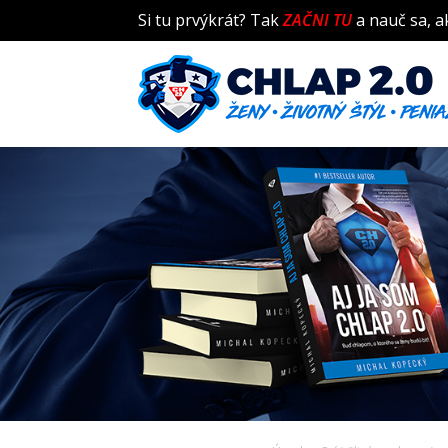
Si tu prvýkrát? Tak
ZAČNI TU
a nauč sa, a