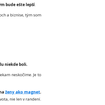
tým bude ešte lepší
.
och a biznise, tým som
u niekde boli.
niekam neskočíme. Je to
 na
ženy ako magnet
.
vota, nie len v randení.