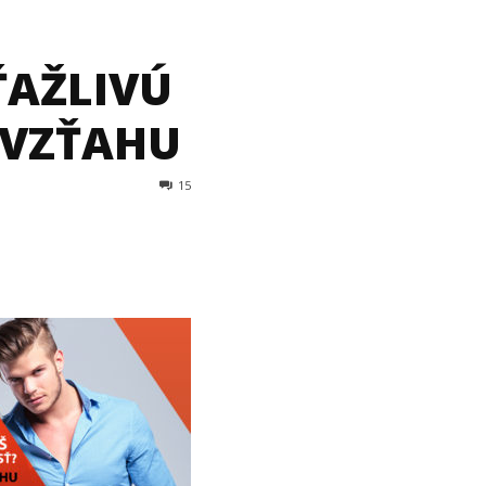
ÍŤAŽLIVÚ
 VZŤAHU
15