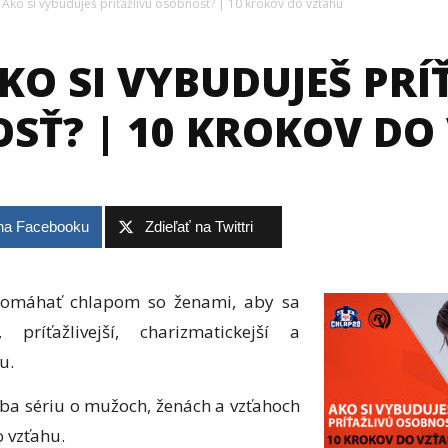
Ako si vybuduješ príťažlivú osobnosť? | 10 krokov do vzťahu
AKO SI VYBUDUJEŠ PR
SŤ? | 10 KROKOV DO
 na Facebooku
Zdieľať na Twittri
pomáhať chlapom so ženami, aby sa
, príťažlivejší, charizmatickejší a
u.
teba sériu o mužoch, ženách a vzťahoch
 vzťahu.