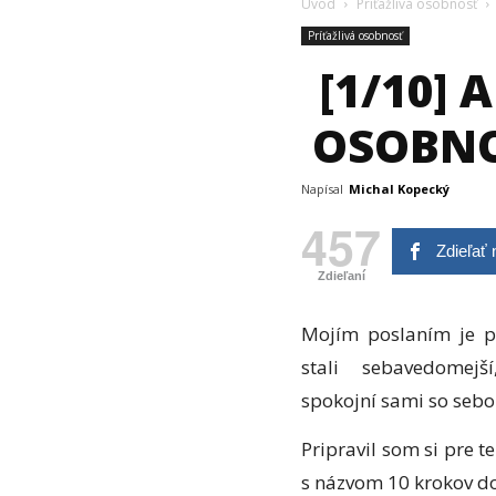
Úvod
Príťažlivá osobnosť
Príťažlivá osobnosť
[1/10] 
OSOBNO
Napísal
Michal Kopecký
457
Zdieľať
Zdieľaní
Mojím poslaním je 
stali sebavedomejší
spokojní sami so sebo
Pripravil som si pre 
s názvom 10 krokov do