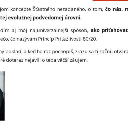
ojom koncepte Šťastného nezadaného, o tom,
čo nás, 
 tej evolučnej podvedomej úrovni.
dím aj môj najuniverzálnejší spôsob,
ako priťahovať
iečo, čo nazývam Princíp Príťažlivosti 80/20.
ný poklad, a keď ho raz pochopíš, zrazu sa ti začnú otvá
oré doteraz nejavili o teba väčší záujem.