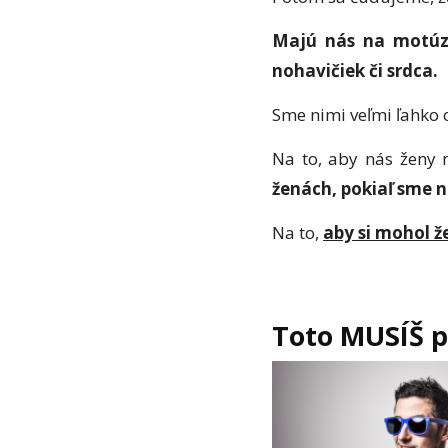
Majú nás na motúzi
nohavičiek či srdca.
Sme nimi veľmi ľahko 
Na to, aby nás ženy 
ženách, pokiaľ sme n
Na to,
aby si mohol ž
Toto MUSÍŠ po