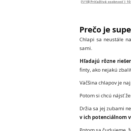
[1/10] Príťažlivá osobnosť | 1
Prečo je supe
Chlapi sa neustále na
sami.
Hľadajú rôzne rieše
finty, ako nejakú zbaliť
Väčšina chlapov je na
Potom si chcú nájsť že
Držia sa jej zubami n
v ich potenciálnom 
Potom sa čudujeme, že