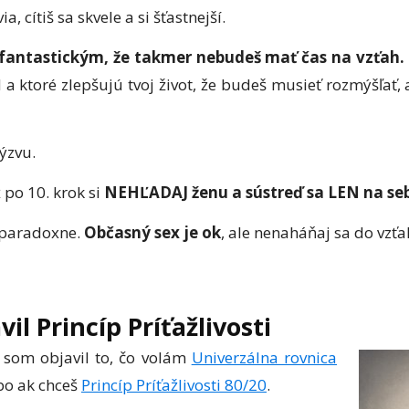
ia, cítiš sa skvele a si šťastnejší.
k fantastickým, že takmer nebudeš mať čas na vzťah.
 a ktoré zlepšujú tvoj život, že budeš musieť rozmýšľať,
ýzvu.
 po 10. krok si
NEHĽADAJ ženu a sústreď sa LEN na se
e paradoxne.
Občasný sex je ok
, ale nenaháňaj sa do vzťa
il Princíp Príťažlivosti
o som objavil to, čo volám
Univerzálna rovnica
bo ak chceš
Princíp Príťažlivosti 80/20
.