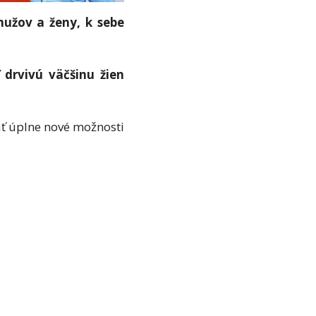
mužov a ženy, k sebe
 drvivú väčšinu žien
rať úplne nové možnosti