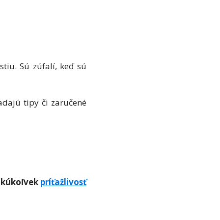
tiu. Sú zúfalí, keď sú
ľadajú tipy či zaručené
akúkoľvek
príťažlivosť