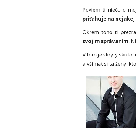
Poviem ti niečo o m
priťahuje na nejakej
Okrem toho ti prezra
svojim správaním
. N
V tom je skrytý skutoč
a všímať si ťa ženy, kt