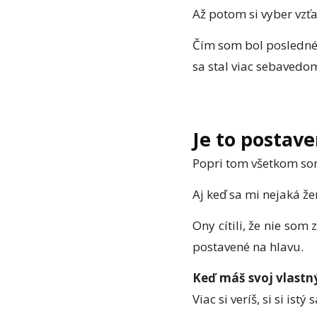
Až potom si vyber vzť
Čím som bol posledné 
sa stal viac sebavedo
Je to postav
Popri tom všetkom som
Aj keď sa mi nejaká že
Ony cítili, že nie som
postavené na hlavu.
Keď máš svoj vlastný
Viac si veríš, si si is