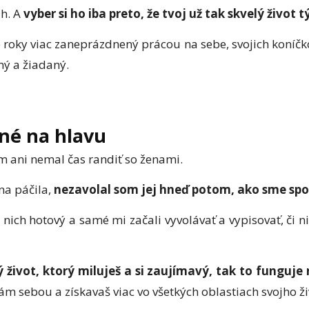
ah. A
vyber si ho iba preto, že tvoj už tak skvelý život 
roky viac zaneprázdnený prácou na sebe, svojich koníčk
mý a žiadaný.
ené na hlavu
 ani nemal čas randiť so ženami.
na páčila,
nezavolal som jej hneď potom, ako sme spol
 z nich hotový a samé mi začali vyvolávať a vypisovať, či 
 život, ktorý miluješ a si zaujímavý, tak to funguje
tý sám sebou a získavaš viac vo všetkých oblastiach svojho ži