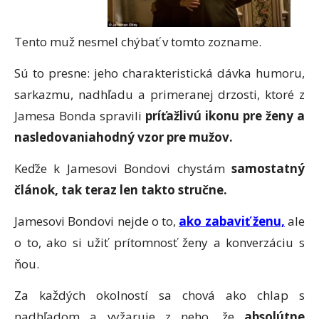
Tento muž nesmel chýbať v tomto zozname.
Sú to presne: jeho charakteristická dávka humoru,
sarkazmu, nadhľadu a primeranej drzosti, ktoré z
Jamesa Bonda spravili
príťažlivú ikonu pre ženy a
nasledovaniahodný vzor pre mužov.
Keďže k Jamesovi Bondovi chystám
samostatný
článok, tak teraz len takto stručne.
Jamesovi Bondovi nejde o to,
ako zabaviť ženu,
ale
o to, ako si užiť prítomnosť ženy a konverzáciu s
ňou.
Za každých okolností sa chová ako chlap s
nadhľadom a vyžaruje z neho, že
absolútne