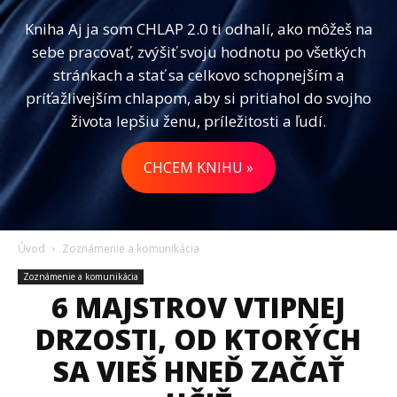
Kniha Aj ja som CHLAP 2.0 ti odhalí, ako môžeš na
sebe pracovať, zvýšiť svoju hodnotu po všetkých
stránkach a stať sa celkovo schopnejším a
príťažlivejším chlapom, aby si pritiahol do svojho
života lepšiu ženu, príležitosti a ľudí.
CHCEM KNIHU »
Úvod
Zoznámenie a komunikácia
Zoznámenie a komunikácia
6 MAJSTROV VTIPNEJ
DRZOSTI, OD KTORÝCH
SA VIEŠ HNEĎ ZAČAŤ