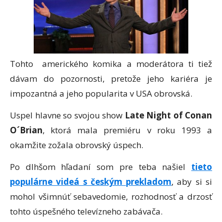
Tohto amerického komika a moderátora ti tiež
dávam do pozornosti, pretože jeho kariéra je
impozantná a jeho popularita v USA obrovská.
Uspel hlavne so svojou show
Late Night of Conan
O´Brian
, ktorá mala premiéru v roku 1993 a
okamžite zožala obrovský úspech.
Po dlhšom hľadaní som pre teba našiel
tieto
populárne videá s českým prekladom
, aby si si
mohol všimnúť sebavedomie, rozhodnosť a drzosť
tohto úspešného televízneho zabávača.