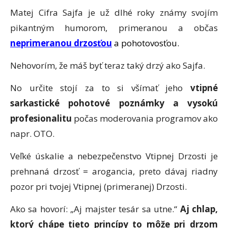
Matej Cifra Sajfa je už dlhé roky známy svojím
pikantným humorom, primeranou a občas
neprimeranou drzosťou
a pohotovosťou.
Nehovorím, že máš byť teraz taký drzý ako Sajfa.
No určite stojí za to si všímať jeho
vtipné
sarkastické pohotové poznámky a vysokú
profesionalitu
počas moderovania programov ako
napr. OTO.
Veľké úskalie a nebezpečenstvo Vtipnej Drzosti je
prehnaná drzosť = arogancia, preto dávaj riadny
pozor pri tvojej Vtipnej (primeranej) Drzosti.
Ako sa hovorí: „Aj majster tesár sa utne.“
Aj chlap,
ktorý chápe tieto princípy to môže pri drzom