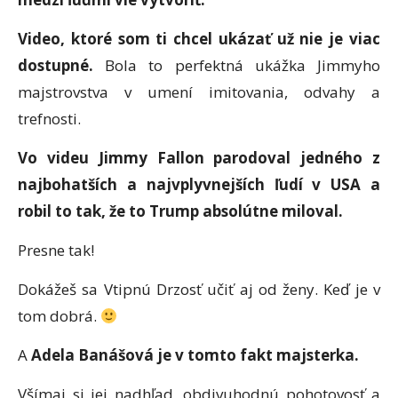
Video, ktoré som ti chcel ukázať už nie je viac
dostupné.
Bola to perfektná ukážka Jimmyho
majstrovstva v umení imitovania, odvahy a
trefnosti.
Vo videu Jimmy Fallon parodoval jedného z
najbohatších a najvplyvnejších ľudí v USA a
robil to tak, že to Trump absolútne miloval.
Presne tak!
Dokážeš sa Vtipnú Drzosť učiť aj od ženy. Keď je v
tom dobrá.
A
Adela Banášová je v tomto fakt majsterka.
Všímaj si jej nadhľad, obdivuhodnú pohotovosť a