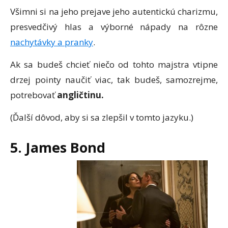
Všimni si na jeho prejave jeho autentickú charizmu,
presvedčivý hlas a výborné nápady na rôzne
nachytávky a pranky
.
Ak sa budeš chcieť niečo od tohto majstra vtipne
drzej pointy naučiť viac, tak budeš, samozrejme,
potrebovať
angličtinu.
(Ďalší dôvod, aby si sa zlepšil v tomto jazyku.)
5. James Bond