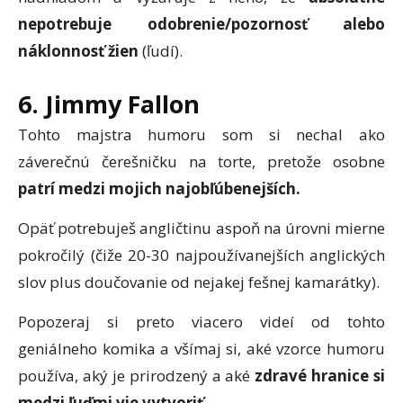
nepotrebuje odobrenie/pozornosť alebo
náklonnosť žien
(ľudí).
6. Jimmy Fallon
Tohto majstra humoru som si nechal ako
záverečnú čerešničku na torte, pretože osobne
patrí medzi mojich najobľúbenejších.
Opäť potrebuješ angličtinu aspoň na úrovni mierne
pokročilý (čiže 20-30 najpoužívanejších anglických
slov plus doučovanie od nejakej fešnej kamarátky).
Popozeraj si preto viacero videí od tohto
geniálneho komika a všímaj si, aké vzorce humoru
používa, aký je prirodzený a aké
zdravé hranice si
medzi ľuďmi vie vytvoriť.