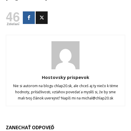
46
Zdieľaní
Hostovsky prispevok
Nie si autorom na blogu chlap20.sk, ale chceš aj ty niečo k téme
hodnoty, príťažlivosti, vzťahov povedať a myslíš si, že by sme
mali tvoj článok uverejniť? Napíš mi na michal@chlap20.sk
ZANECHAŤ ODPOVEĎ