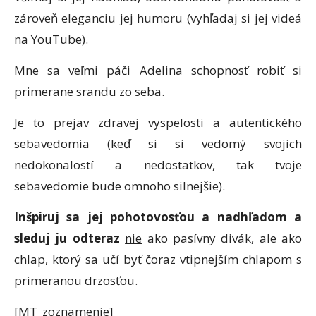
zároveň eleganciu jej humoru (vyhľadaj si jej videá
na YouTube).
Mne sa veľmi páči Adelina schopnosť robiť si
primerane
srandu zo seba.
Je to prejav zdravej vyspelosti a autentického
sebavedomia (keď si si vedomý svojich
nedokonalostí a nedostatkov, tak tvoje
sebavedomie bude omnoho silnejšie).
Inšpiruj sa jej pohotovosťou a nadhľadom a
sleduj ju odteraz
nie
ako pasívny divák, ale ako
chlap, ktorý sa učí byť čoraz vtipnejším chlapom s
primeranou drzosťou.
[MT_zoznamenie]