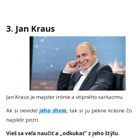
3. Jan Kraus
Jan Kraus je majster irónie a vtipného sarkazmu.
Ak si nevidel
jeho show
, tak si ju pekne krásne čo
najskôr pozri.
Vieš sa veľa naučiť a „odkukať“ z jeho štýlu.