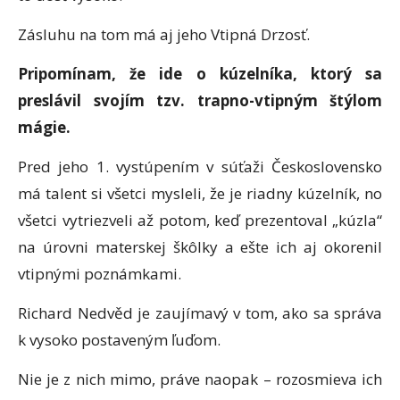
Zásluhu na tom má aj jeho Vtipná Drzosť.
Pripomínam, že ide o kúzelníka, ktorý sa
preslávil svojím tzv. trapno-vtipným štýlom
mágie.
Pred jeho 1. vystúpením v súťaži Československo
má talent si všetci mysleli, že je riadny kúzelník, no
všetci vytriezveli až potom, keď prezentoval „kúzla“
na úrovni materskej škôlky a ešte ich aj okorenil
vtipnými poznámkami.
Richard Nedvěd je zaujímavý v tom, ako sa správa
k vysoko postaveným ľuďom.
Nie je z nich mimo, práve naopak – rozosmieva ich