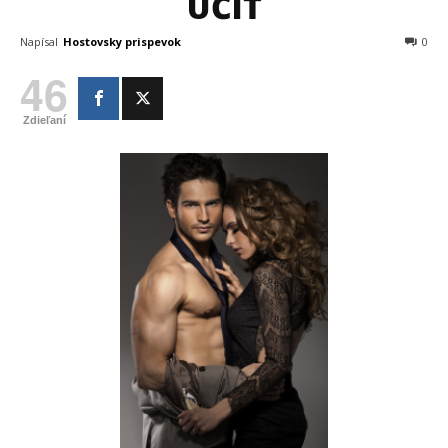
UČIŤ
Napísal
Hostovsky prispevok
0
46
Zdieľaní