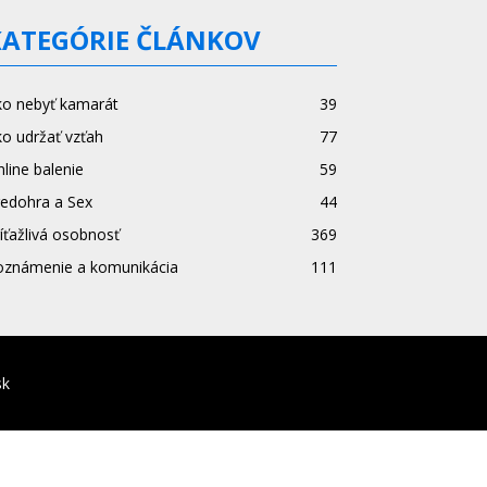
KATEGÓRIE ČLÁNKOV
ko nebyť kamarát
39
o udržať vzťah
77
line balenie
59
redohra a Sex
44
íťažlivá osobnosť
369
oznámenie a komunikácia
111
sk