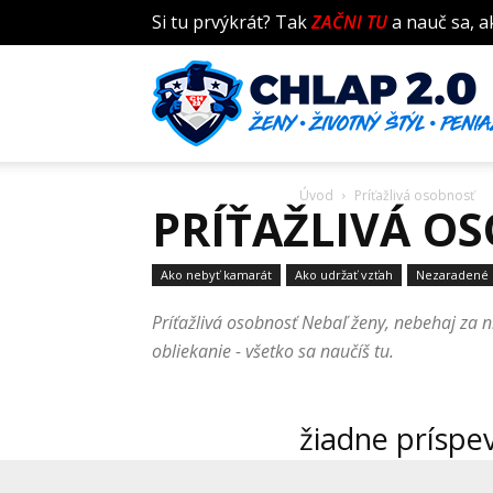
Si tu prvýkrát? Tak
ZAČNI TU
a nauč sa, a
Úvod
Príťažlivá osobnosť
PRÍŤAŽLIVÁ O
Ako nebyť kamarát
Ako udržať vzťah
Nezaradené
Príťažlivá osobnosť Nebaľ ženy, nebehaj za 
obliekanie - všetko sa naučíš tu.
žiadne príspe