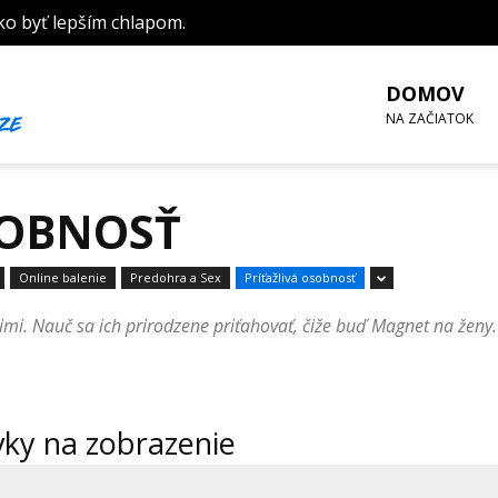
ko byť lepším chlapom.
DOMOV
NA ZAČIATOK
SOBNOSŤ
Online balenie
Predohra a Sex
Príťažlivá osobnosť
nimi. Nauč sa ich prirodzene priťahovať, čiže buď Magnet na žen
vky na zobrazenie