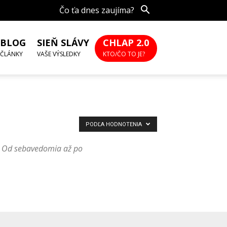
Čo ťa dnes zaujíma?
BLOG
SIEŇ SLÁVY
CHLAP 2.0
ČLÁNKY
VAŠE VÝSLEDKY
KTO/ČO TO JE?
PODĽA HODNOTENIA
y. Od sebavedomia až po