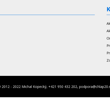
A
Ak
On
P
Pr
Z
 2012 - 2022 Michal Kopecký, +421 950 432 202, podpora@chlap20.