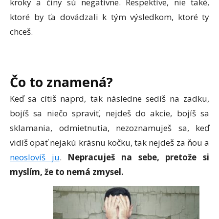
kroky a činy sú negatívne. Respektíve, nie také,
ktoré by ťa dovádzali k tým výsledkom, ktoré ty
chceš.
Čo to znamená?
Keď sa cítiš naprd, tak následne sedíš na zadku,
bojíš sa niečo spraviť, nejdeš do akcie, bojíš sa
sklamania, odmietnutia, nezoznamuješ sa, keď
vidíš opäť nejakú krásnu kočku, tak nejdeš za ňou a
neoslovíš ju
.
Nepracuješ na sebe, pretože si
myslím, že to nemá zmysel.