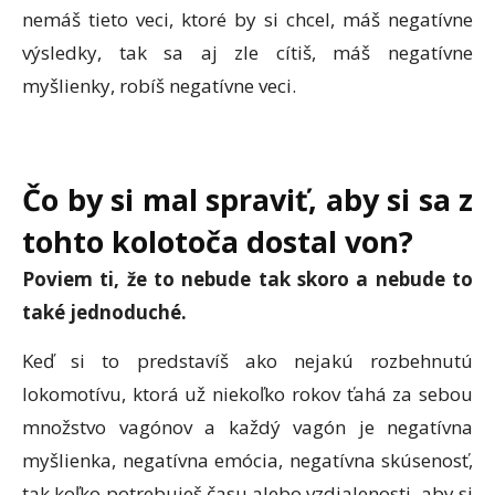
nemáš tieto veci, ktoré by si chcel, máš negatívne
výsledky, tak sa aj zle cítiš, máš negatívne
myšlienky, robíš negatívne veci.
Čo by si mal spraviť, aby si sa z
tohto kolotoča dostal von?
Poviem ti, že to nebude tak skoro a nebude to
také jednoduché.
Keď si to predstavíš ako nejakú rozbehnutú
lokomotívu, ktorá už niekoľko rokov ťahá za sebou
množstvo vagónov a každý vagón je negatívna
myšlienka, negatívna emócia, negatívna skúsenosť,
tak koľko potrebuješ času alebo vzdialenosti, aby si