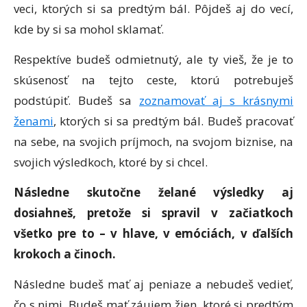
veci, ktorých si sa predtým bál. Pôjdeš aj do vecí,
kde by si sa mohol sklamať.
Respektíve budeš odmietnutý, ale ty vieš, že je to
skúsenosť na tejto ceste, ktorú potrebuješ
podstúpiť. Budeš sa
zoznamovať aj s krásnymi
ženami
, ktorých si sa predtým bál. Budeš pracovať
na sebe, na svojich príjmoch, na svojom biznise, na
svojich výsledkoch, ktoré by si chcel.
Následne skutočne želané výsledky aj
dosiahneš, pretože si spravil v začiatkoch
všetko pre to – v hlave, v emóciách, v ďalších
krokoch a činoch.
Následne budeš mať aj peniaze a nebudeš vedieť,
čo s nimi. Budeš mať záujem žien, ktoré si predtým