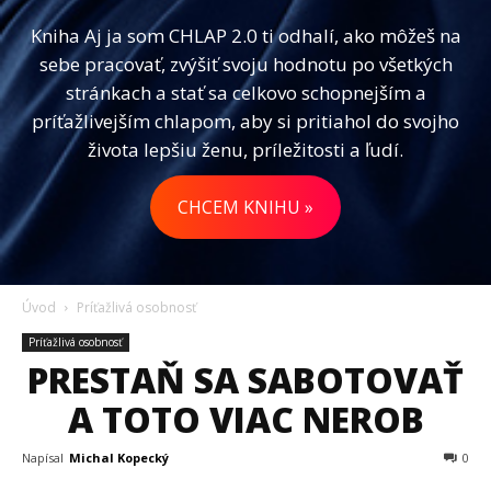
Kniha Aj ja som CHLAP 2.0 ti odhalí, ako môžeš na
sebe pracovať, zvýšiť svoju hodnotu po všetkých
stránkach a stať sa celkovo schopnejším a
príťažlivejším chlapom, aby si pritiahol do svojho
života lepšiu ženu, príležitosti a ľudí.
CHCEM KNIHU »
Úvod
Príťažlivá osobnosť
Príťažlivá osobnosť
PRESTAŇ SA SABOTOVAŤ
A TOTO VIAC NEROB
Napísal
Michal Kopecký
0