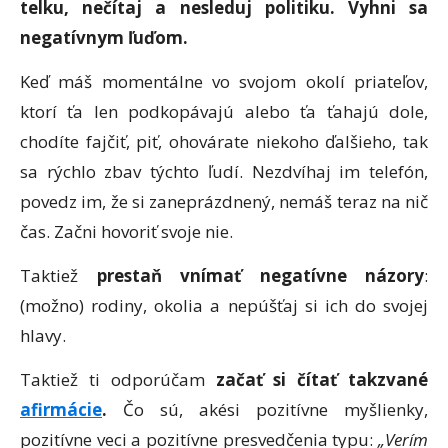
telku, nečítaj a nesleduj politiku. Vyhni sa
negatívnym ľuďom.
Keď máš momentálne vo svojom okolí priateľov,
ktorí ťa len podkopávajú alebo ťa ťahajú dole,
chodíte fajčiť, piť, ohovárate niekoho ďalšieho, tak
sa rýchlo zbav týchto ľudí. Nezdvíhaj im telefón,
povedz im, že si zaneprázdnený, nemáš teraz na nič
čas. Začni hovoriť svoje nie.
Taktiež
prestaň vnímať negatívne názory
:
(možno) rodiny, okolia a nepúšťaj si ich do svojej
hlavy.
Taktiež ti odporúčam
začať si čítať takzvané
afirmácie
.
Čo sú, akési pozitívne myšlienky,
pozitívne veci a pozitívne presvedčenia typu:
„Verím