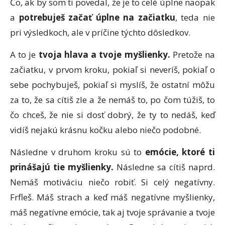
Čo, ak by som ti povedal, že je to celé úplne naopak
a
potrebuješ začať úplne na začiatku
, teda nie
pri výsledkoch, ale v príčine týchto dôsledkov.
A to je
tvoja hlava a tvoje myšlienky.
Pretože na
začiatku, v prvom kroku, pokiaľ si neveríš, pokiaľ o
sebe pochybuješ, pokiaľ si myslíš, že ostatní môžu
za to, že sa cítiš zle a že nemáš to, po čom túžiš, to
čo chceš, že nie si dosť dobrý, že ty to nedáš, keď
vidíš nejakú krásnu kočku alebo niečo podobné.
Následne v druhom kroku sú to
emócie, ktoré ti
prinášajú tie myšlienky.
Následne sa cítiš naprd.
Nemáš motiváciu niečo robiť. Si celý negatívny.
Frfleš. Máš strach a keď máš negatívne myšlienky,
máš negatívne emócie, tak aj tvoje správanie a tvoje