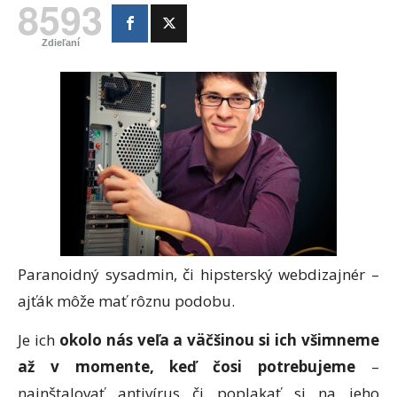
8593
Zdieľaní
Paranoidný sysadmin, či hipsterský webdizajnér –
ajťák môže mať rôznu podobu.
Je ich
okolo nás veľa a väčšinou si ich všimneme
až v momente, keď čosi potrebujeme
–
nainštalovať antivírus či poplakať si na jeho