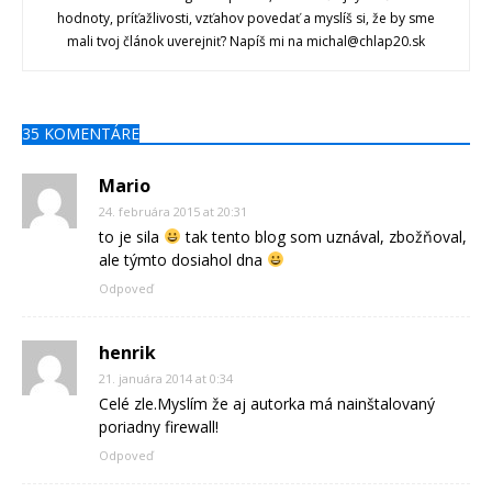
hodnoty, príťažlivosti, vzťahov povedať a myslíš si, že by sme
mali tvoj článok uverejniť? Napíš mi na michal@chlap20.sk
35 KOMENTÁRE
Mario
24. februára 2015 at 20:31
to je sila
tak tento blog som uznával, zbožňoval,
ale týmto dosiahol dna
Odpoveď
henrik
21. januára 2014 at 0:34
Celé zle.Myslím že aj autorka má nainštalovaný
poriadny firewall!
Odpoveď