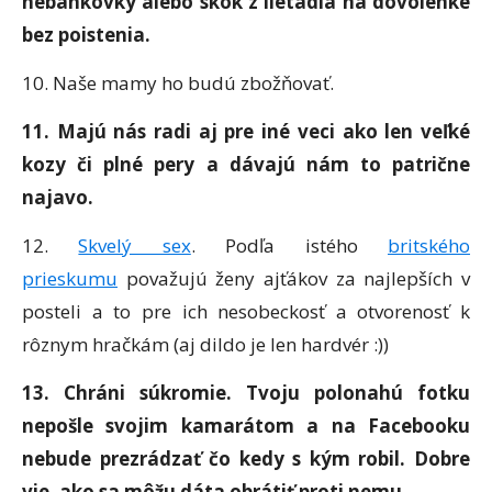
nebankovky alebo skok z lietadla na dovolenke
bez poistenia.
10. Naše mamy ho budú zbožňovať.
11. Majú nás radi aj pre iné veci ako len veľké
kozy či plné pery a dávajú nám to patrične
najavo.
12.
Skvelý sex
. Podľa istého
britského
prieskumu
považujú ženy ajťákov za najlepších v
posteli a to pre ich nesobeckosť a otvorenosť k
rôznym hračkám (aj dildo je len hardvér :))
13. Chráni súkromie. Tvoju polonahú fotku
nepošle svojim kamarátom a na Facebooku
nebude prezrádzať čo kedy s kým robil. Dobre
vie, ako sa môžu dáta obrátiť proti nemu.