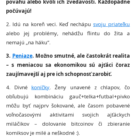
povahu alebo kvôli ich zvedavosti. Každopádne
počúvajú!
2. Idú na koreň veci. Keď nechápu
svoju priateľku
alebo jej problémy, nehádžu flintu do žita a
nemajú „na háku“.
3.
Peniaze
. Možno smutné, ale častokrát realita
– s meniacou sa ekonomikou sú ajťáci čoraz
zaujímavejší aj pre ich schopnosť zarobiť.
4. Divné
koníčky
. Ženy unavené z chlapov, čo
obľubujú kombináciu gauč+telka+futbal+pivko
môžu byť najprv šokované, ale časom pobavené
voľnočasovými aktivitami svojich ajťáckych
miláčikov – dolovanie bitcoinov či zbieranie
komiksov je milé a neškodné :).