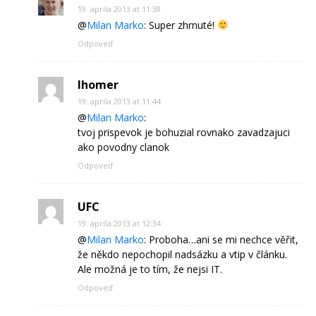
19. apríla 2013 at 11:38
@
Milan Marko
: Super zhrnuté!
Odpoveď
lhomer
19. apríla 2013 at 11:44
@
Milan Marko
:
tvoj prispevok je bohuzial rovnako zavadzajuci
ako povodny clanok
Odpoveď
UFC
19. apríla 2013 at 12:34
@
Milan Marko
: Proboha…ani se mi nechce věřit,
že někdo nepochopil nadsázku a vtip v článku.
Ale možná je to tím, že nejsi IT.
Odpoveď