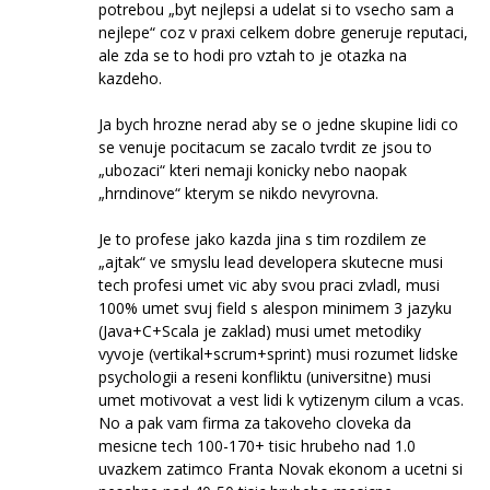
potrebou „byt nejlepsi a udelat si to vsecho sam a
nejlepe“ coz v praxi celkem dobre generuje reputaci,
ale zda se to hodi pro vztah to je otazka na
kazdeho.
Ja bych hrozne nerad aby se o jedne skupine lidi co
se venuje pocitacum se zacalo tvrdit ze jsou to
„ubozaci“ kteri nemaji konicky nebo naopak
„hrndinove“ kterym se nikdo nevyrovna.
Je to profese jako kazda jina s tim rozdilem ze
„ajtak“ ve smyslu lead developera skutecne musi
tech profesi umet vic aby svou praci zvladl, musi
100% umet svuj field s alespon minimem 3 jazyku
(Java+C+Scala je zaklad) musi umet metodiky
vyvoje (vertikal+scrum+sprint) musi rozumet lidske
psychologii a reseni konfliktu (universitne) musi
umet motivovat a vest lidi k vytizenym cilum a vcas.
No a pak vam firma za takoveho cloveka da
mesicne tech 100-170+ tisic hrubeho nad 1.0
uvazkem zatimco Franta Novak ekonom a ucetni si