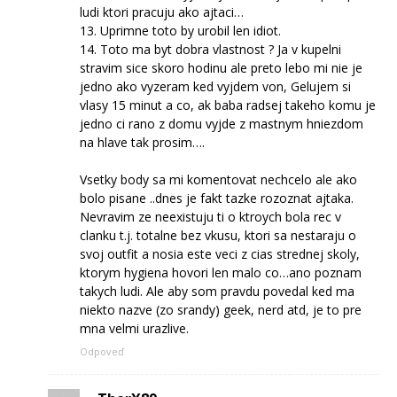
ludi ktori pracuju ako ajtaci…
13. Uprimne toto by urobil len idiot.
14. Toto ma byt dobra vlastnost ? Ja v kupelni
stravim sice skoro hodinu ale preto lebo mi nie je
jedno ako vyzeram ked vyjdem von, Gelujem si
vlasy 15 minut a co, ak baba radsej takeho komu je
jedno ci rano z domu vyjde z mastnym hniezdom
na hlave tak prosim….
Vsetky body sa mi komentovat nechcelo ale ako
bolo pisane ..dnes je fakt tazke rozoznat ajtaka.
Nevravim ze neexistuju ti o ktroych bola rec v
clanku t.j. totalne bez vkusu, ktori sa nestaraju o
svoj outfit a nosia este veci z cias strednej skoly,
ktorym hygiena hovori len malo co…ano poznam
takych ludi. Ale aby som pravdu povedal ked ma
niekto nazve (zo srandy) geek, nerd atd, je to pre
mna velmi urazlive.
Odpoveď