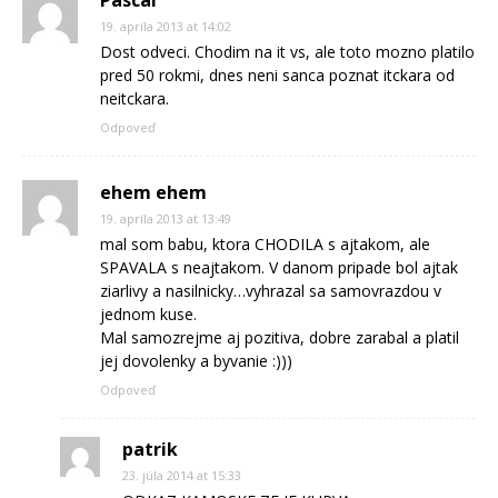
19. apríla 2013 at 14:02
Dost odveci. Chodim na it vs, ale toto mozno platilo
pred 50 rokmi, dnes neni sanca poznat itckara od
neitckara.
Odpoveď
ehem ehem
19. apríla 2013 at 13:49
mal som babu, ktora CHODILA s ajtakom, ale
SPAVALA s neajtakom. V danom pripade bol ajtak
ziarlivy a nasilnicky…vyhrazal sa samovrazdou v
jednom kuse.
Mal samozrejme aj pozitiva, dobre zarabal a platil
jej dovolenky a byvanie :)))
Odpoveď
patrik
23. júla 2014 at 15:33