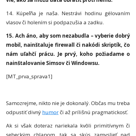
14. Kúpeľňa je naša. Nestrávi hodinu gélovaním
vlasov či holením si podpazušia a zadku.
15. Ach áno, aby som nezabudla – vyberie dobrý
mobil, nainštaluje firewall či nakódi skriptík, čo
nám uľahčí prácu. Je prvý, koho požiadame o
nainštalovanie Simsov či Windowsu.
[MT_prva_sprava1]
Samozrejme, nikto nie je dokonalý. Občas mu treba
odpustiť divný
humor
či až prílišnú pragmatickosť.
Ak si však doteraz nariekala kvôli primitívnym či
sebeckým chlapom, tak sa skús zamyslieť nad