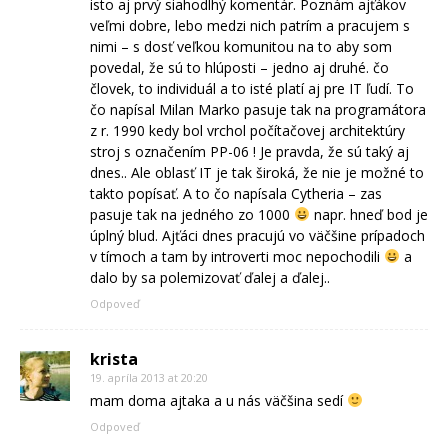
isto aj prvý siahodlhý komentár. Poznám ajťákov
veľmi dobre, lebo medzi nich patrím a pracujem s
nimi – s dosť veľkou komunitou na to aby som
povedal, že sú to hlúposti – jedno aj druhé. čo
človek, to individuál a to isté platí aj pre IT ľudí. To
čo napísal Milan Marko pasuje tak na programátora
z r. 1990 kedy bol vrchol počítačovej architektúry
stroj s označením PP-06 ! Je pravda, že sú taký aj
dnes.. Ale oblasť IT je tak široká, že nie je možné to
takto popísať. A to čo napísala Cytheria – zas
pasuje tak na jedného zo 1000
napr. hneď bod je
úplný blud. Ajťáci dnes pracujú vo väčšine prípadoch
v tímoch a tam by introverti moc nepochodili
a
dalo by sa polemizovať ďalej a ďalej..
Odpoveď
krista
19. apríla 2013 at 20:20
mam doma ajtaka a u nás väčšina sedí
Odpoveď