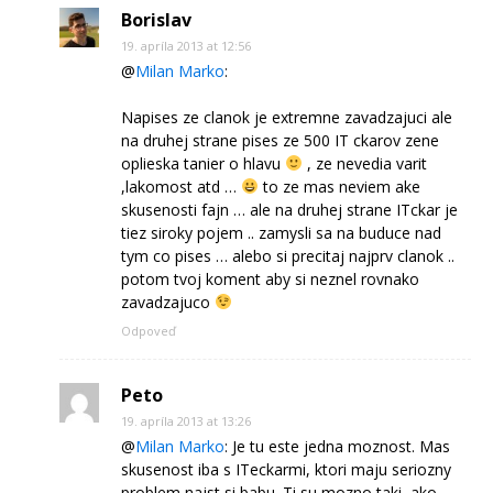
Borislav
19. apríla 2013 at 12:56
@
Milan Marko
:
Napises ze clanok je extremne zavadzajuci ale
na druhej strane pises ze 500 IT ckarov zene
oplieska tanier o hlavu
, ze nevedia varit
,lakomost atd …
to ze mas neviem ake
skusenosti fajn … ale na druhej strane ITckar je
tiez siroky pojem .. zamysli sa na buduce nad
tym co pises … alebo si precitaj najprv clanok ..
potom tvoj koment aby si neznel rovnako
zavadzajuco
Odpoveď
Peto
19. apríla 2013 at 13:26
@
Milan Marko
: Je tu este jedna moznost. Mas
skusenost iba s ITeckarmi, ktori maju seriozny
problem najst si babu. Ti su mozno taki, ako