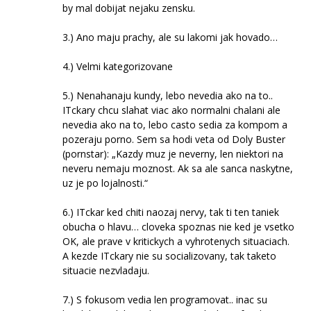
by mal dobijat nejaku zensku.
3.) Ano maju prachy, ale su lakomi jak hovado…
4.) Velmi kategorizovane
5.) Nenahanaju kundy, lebo nevedia ako na to..
ITckary chcu slahat viac ako normalni chalani ale
nevedia ako na to, lebo casto sedia za kompom a
pozeraju porno. Sem sa hodi veta od Doly Buster
(pornstar): „Kazdy muz je neverny, len niektori na
neveru nemaju moznost. Ak sa ale sanca naskytne,
uz je po lojalnosti.“
6.) ITckar ked chiti naozaj nervy, tak ti ten taniek
obucha o hlavu… cloveka spoznas nie ked je vsetko
OK, ale prave v kritickych a vyhrotenych situaciach.
A kezde ITckary nie su socializovany, tak taketo
situacie nezvladaju.
7.) S fokusom vedia len programovat.. inac su