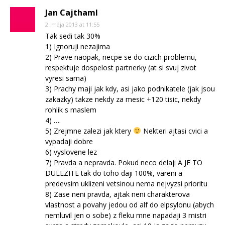
Jan Cajthaml
2. mája 2013 at 11:55
Tak sedi tak 30%
1) Ignoruji nezajima
2) Prave naopak, necpe se do cizich problemu,
respektuje dospelost partnerky (at si svuj zivot
vyresi sama)
3) Prachy maji jak kdy, asi jako podnikatele (jak jsou
zakazky) takze nekdy za mesic +120 tisic, nekdy
rohlik s maslem
4) ….
5) Zrejmne zalezi jak ktery
Nekteri ajtasi cvici a
vypadaji dobre
6) vyslovene lez
7) Pravda a nepravda. Pokud neco delaji A JE TO
DULEZITE tak do toho daji 100%, vareni a
predevsim uklizeni vetsinou nema nejvyzsi prioritu
8) Zase neni pravda, ajtak neni charakterova
vlastnost a povahy jedou od alf do elpsylonu (abych
nemluvil jen o sobe) z fleku mne napadaji 3 mistri