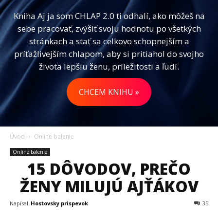
Kniha Aj ja som CHLAP 2.0 ti odhalí, ako môžeš na
sebe pracovať, zvýšiť svoju hodnotu po všetkých
stránkach a stať sa celkovo schopnejším a
príťažlivejším chlapom, aby si pritiahol do svojho
života lepšiu ženu, príležitosti a ľudí.
CHCEM KNIHU »
Úvod
Online balenie
Online balenie
15 DÔVODOV, PREČO
ŽENY MILUJÚ AJŤÁKOV
Napísal
Hostovsky prispevok
35