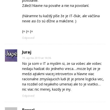
povolanie.
Záleží hlavne na povahe a nie na povolaní.
(Náramne tu každý píše že je IT-čkár, ale väčšina
nevie asi čo sú dĺžne a mäkčene. )
(= (= (=
Odpoveď
Juraj
19. apríla 2013 at 14:36
No ja som v IT a myslim si, ze sa vobec ale vobec
nedaju hadzat do jedneho vreca….moze byt ze je
medzi ajtakmi viacej introvertov a hlavne viac
racionalne zmyslajucich ludi (it je prisne logicka vec,
na rozdiel od nejakeho umenia) ale to je vsetko…
nic viac nic menej, kazdy je iny.
Odpoveď
Pascal