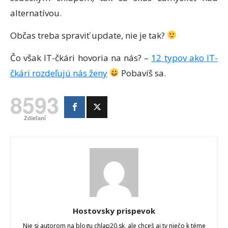
alternatívou.
Občas treba spraviť update, nie je tak?
Čo však IT-čkári hovoria na nás? –
12 typov ako IT-
čkári rozdeľujú nás ženy
Pobavíš sa.
8593
Zdieľaní
Hostovsky prispevok
Nie si autorom na blogu chlap20.sk, ale chceš aj ty niečo k téme