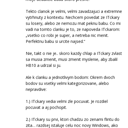
Tekto clanok je velmi, velmi zavadzajuci a extremne
vytrhnuty z kontextu. Nechcem povedat ze ITckary
su losery, alebo ze nemozu mat peknu babu. Co mi
vadi na tomto clanku je to, ze napoveda ITckarom:
„vsetko co robi je super, a netreba nic menit.
Perfektnu babu si urcite najsed.“
Nie, takt o nie je.. skoro kazdy chlap a ITckary zvlast
sa musia zmenit, musi zmenit myslenie, aby zbalil
HB10 a udrzal si ju.
Ale k clanku a jednotlivym bodom: Okrem dvoch
bodov su vsetky velmi kategorizovane, alebo
nepravdive:
1.) ITckary vedia velmi zle pocuvat. Je rozdiel
pocuvat a aj pochopit.
2.) ITckary su prvi, ktori chadzu zo zenami flintu do
zita… razdsej istaluje celu noc novy Windows, ako