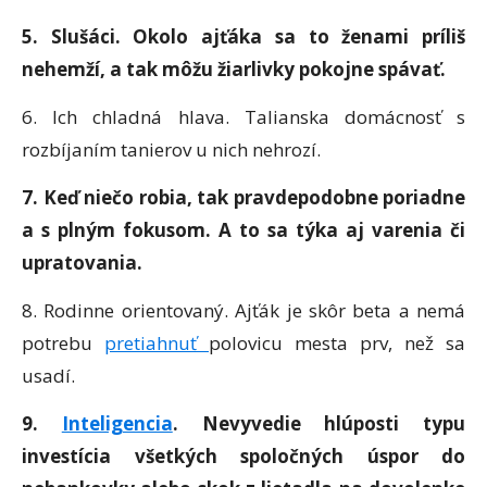
5. Slušáci. Okolo ajťáka sa to ženami príliš
nehemží, a tak môžu žiarlivky pokojne spávať.
6. Ich chladná hlava. Talianska domácnosť s
rozbíjaním tanierov u nich nehrozí.
7. Keď niečo robia, tak pravdepodobne poriadne
a s plným fokusom. A to sa týka aj varenia či
upratovania.
8. Rodinne orientovaný. Ajťák je skôr beta a nemá
potrebu
pretiahnuť
polovicu mesta prv, než sa
usadí.
9.
Inteligencia
. Nevyvedie hlúposti typu
investícia všetkých spoločných úspor do