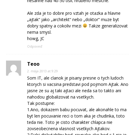
nesahne nad 40-50 tisic hrubeho mesicne.
Ale zda je to dobre pro vztah je otazka a hlavne
„ajtak“ jako „architekt“ nebo „doktor“ muze byt
dobry spatny a cokoliv mezi
Takze generalizovat
nema smysl.
howg, JC
Odpoveď
Teoo
2. mája 2013 at 9:29
Som IT, ale clanok je pisany presne o tych ludoch
ktorych si vacsina predstavi pod pojmom Ajtak. Ano
jasne ze su aj taki ajtaci ale neda sa to takto ani
nahodou globalizovat na vsetkych.
Tak postupne:
1.Ano, dokazem babu pocuvat, ale akonahle to ma
byt len pocuvanie reci o tom aka je chudinka, toto
teda nie. Toto je cisto charakter chlapca nie
zovseobecnena vlasnost vsetkych Ajtakov.
2.Dalsi diskutabilny bod, rovnako ako bod c.1 nie je