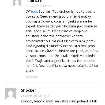
ThorX89
2. mája 2013 at 19:53
@
Teoo
: Souhlas. Tou druhou lajnou to trochu
pokazila. Geek a nerd jsou primárně urážky
popisující člověka, co je a) (geek) wanna-be
expert, který se zabývá blbostma jako komiksy,
scifi, apod. a umí třeba psát ve dvojkové
soustavě nebo zná nazpaměť kodony
aminokyselin v DNA (skills k ničemu) b) (nerd)
blbě vypadající skutečný expert, kterému jeho
specializace výrazně ubírá někde jinde, zejména
ve společnosti. To, že si tak někteří v poslední
době říkají sami a glorifikují to na tom mnoho
nemění. Rozhodně ta slova neoznačují totéž co
ajťák.
Odpoveď
Shocker
20. apríla 2013 at 11:14
Looool, tento článok ma velice silno pobavil..a tak