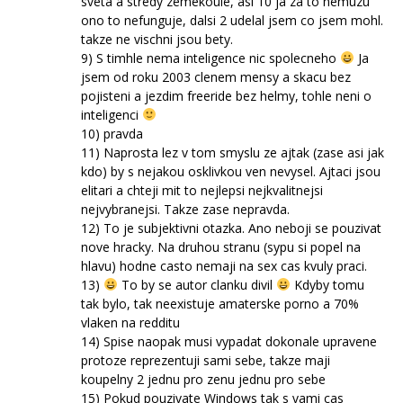
sveta a stredy zemekoule, asi 10 ja za to nemuzu
ono to nefunguje, dalsi 2 udelal jsem co jsem mohl.
takze ne vischni jsou bety.
9) S timhle nema inteligence nic spolecneho
Ja
jsem od roku 2003 clenem mensy a skacu bez
pojisteni a jezdim freeride bez helmy, tohle neni o
inteligenci
10) pravda
11) Naprosta lez v tom smyslu ze ajtak (zase asi jak
kdo) by s nejakou osklivkou ven nevysel. Ajtaci jsou
elitari a chteji mit to nejlepsi nejkvalitnejsi
nejvybranejsi. Takze zase nepravda.
12) To je subjektivni otazka. Ano neboji se pouzivat
nove hracky. Na druhou stranu (sypu si popel na
hlavu) hodne casto nemaji na sex cas kvuly praci.
13)
To by se autor clanku divil
Kdyby tomu
tak bylo, tak neexistuje amaterske porno a 70%
vlaken na redditu
14) Spise naopak musi vypadat dokonale upravene
protoze reprezentuji sami sebe, takze maji
koupelny 2 jednu pro zenu jednu pro sebe
15) Pokud pouzivate Windows tak s vami cas